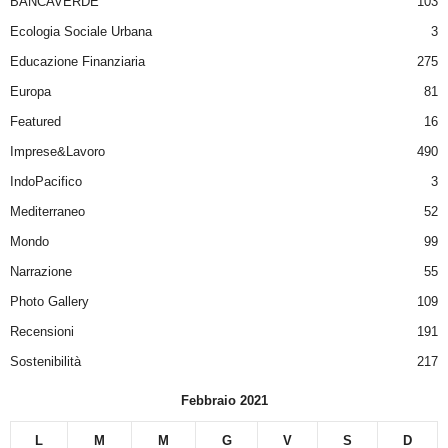
BANCAVERDE
103
Ecologia Sociale Urbana
3
Educazione Finanziaria
275
Europa
81
Featured
16
Imprese&Lavoro
490
IndoPacifico
3
Mediterraneo
52
Mondo
99
Narrazione
55
Photo Gallery
109
Recensioni
191
Sostenibilità
217
Febbraio 2021
L
M
M
G
V
S
D