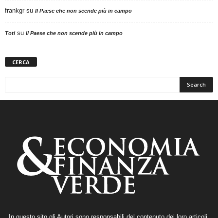
frankgr
su
Il Paese che non scende più in campo
su
Toti
Il Paese che non scende più in campo
CERCA
In questo sito gli Autori sono responsabili del contenuto dei loro articoli,