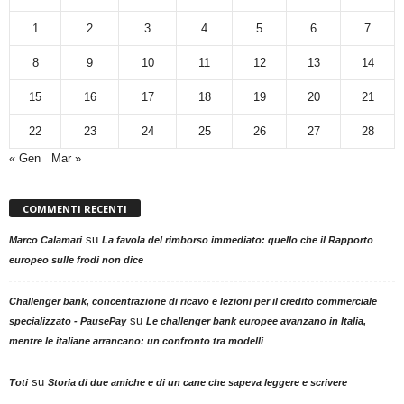
1
2
3
4
5
6
7
8
9
10
11
12
13
14
15
16
17
18
19
20
21
22
23
24
25
26
27
28
« Gen
Mar »
COMMENTI RECENTI
su
Marco Calamari
La favola del rimborso immediato: quello che il Rapporto
europeo sulle frodi non dice
Challenger bank, concentrazione di ricavo e lezioni per il credito commerciale
su
specializzato - PausePay
Le challenger bank europee avanzano in Italia,
mentre le italiane arrancano: un confronto tra modelli
su
Toti
Storia di due amiche e di un cane che sapeva leggere e scrivere