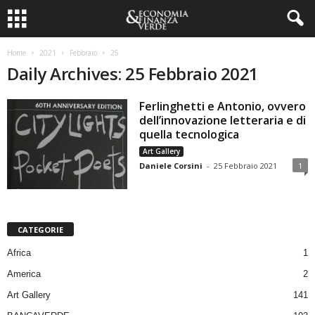
Home
2021
Febbraio
25
Daily Archives: 25 Febbraio 2021
Ferlinghetti e Antonio, ovvero
dell’innovazione letteraria e di
quella tecnologica
Art Gallery
Daniele Corsini
-
25 Febbraio 2021
1
CATEGORIE
Africa
1
America
2
Art Gallery
141