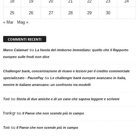
18
19
20
21
22
23
24
25
26
27
28
29
30
« Mar
Mag »
COMMENTI RECENTI
su
Marco Calamari
La favola del rimborso immediato: quello che il Rapporto
europeo sulle frodi non dice
Challenger bank, concentrazione di ricavo e lezioni per il credito commerciale
su
specializzato - PausePay
Le challenger bank europee avanzano in Italia,
mentre le italiane arrancano: un confronto tra modelli
su
Toti
Storia di due amiche e di un cane che sapeva leggere e scrivere
frankgr
su
Il Paese che non scende più in campo
su
Toti
Il Paese che non scende più in campo