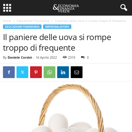
Home
Educazione Finanziaria
Il paniere delle uova si rompe troppo di frequente
EDUCAZIONE FINANZIARIA
IMPRESE&LAVORO
Il paniere delle uova si rompe
troppo di frequente
By
Daniele Corsini
-
16 Aprile 2022
2319
0