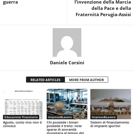
guerra
l’invenzione della Marcia
della Pace e della
Fraternità Perugia-Assisi
Daniele Corsini
RELATED ARTICLES
MORE FROM AUTHOR
Educazione Finanziaria
Imprese&Lavoro
Imprese&Lavoro
Agosto, conto mio non ti
Chi possiede i binari
Sistemi di finanziamento
conosco
possiede il treno: note
di impianti sportivi
sparse di sovranità
monetaria al tempo del