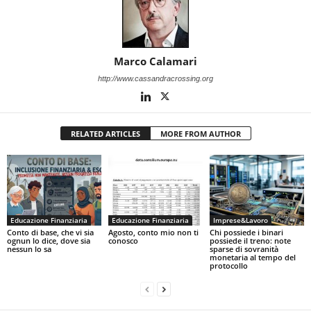
Marco Calamari
http://www.cassandracrossing.org
RELATED ARTICLES
MORE FROM AUTHOR
Educazione Finanziaria
Educazione Finanziaria
Imprese&Lavoro
Conto di base, che vi sia
Agosto, conto mio non ti
Chi possiede i binari
ognun lo dice, dove sia
conosco
possiede il treno: note
nessun lo sa
sparse di sovranità
monetaria al tempo del
protocollo