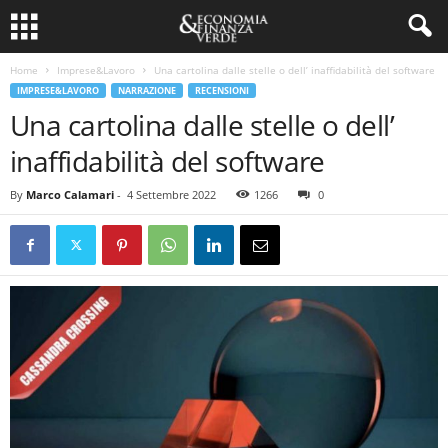
Home
Imprese&Lavoro
Una cartolina dalle stelle o dell’ inaffidabilità del software
IMPRESE&LAVORO
NARRAZIONE
RECENSIONI
Una cartolina dalle stelle o dell’
inaffidabilità del software
By
Marco Calamari
-
4 Settembre 2022
1266
0