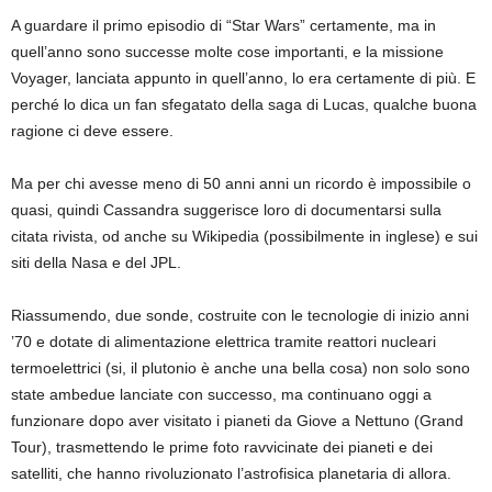
A guardare il primo episodio di “Star Wars” certamente, ma in
quell’anno sono successe molte cose importanti, e la missione
Voyager, lanciata appunto in quell’anno, lo era certamente di più. E
perché lo dica un fan sfegatato della saga di Lucas, qualche buona
ragione ci deve essere.
Ma per chi avesse meno di 50 anni anni un ricordo è impossibile o
quasi, quindi Cassandra suggerisce loro di documentarsi sulla
citata rivista, od anche su Wikipedia (possibilmente in inglese) e sui
siti della Nasa e del JPL.
Riassumendo, due sonde, costruite con le tecnologie di inizio anni
’70 e dotate di alimentazione elettrica tramite reattori nucleari
termoelettrici (si, il plutonio è anche una bella cosa) non solo sono
state ambedue lanciate con successo, ma continuano oggi a
funzionare dopo aver visitato i pianeti da Giove a Nettuno (Grand
Tour), trasmettendo le prime foto ravvicinate dei pianeti e dei
satelliti, che hanno rivoluzionato l’astrofisica planetaria di allora.