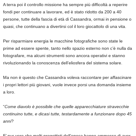
A terra poi il controllo missione ha sempre più difficoltà a reperire
fondi per continuare a lavorare, ed è stato ridotto da 200 a 40
persone, tutte della fascia di età di Cassandra, ormai in pensione o
quasi, che continuano a divertirsi col il loro giocattolo di una vita.
Per risparmiare energia le macchine fotografiche sono state le
prime ad essere spente, tanto nello spazio esterno non c’è nulla da
fotografare, ma alcuni strumenti sono ancora operativi e stanno
rivoluzionando la conoscenza dell’eliosfera del sistema solare.
Ma non è questo che Cassandra voleva raccontare per affascinare
i propri lettori più giovani, vuole invece porsi una domanda insieme
a loro.
“
Come diavolo è possibile che quelle apparecchiature stravecchie
continuino tutte, e dicasi tutte, testardamente a funzionare dopo 45
anni
?
E’ pur vero che molti progettisti dell’epoca hanno ammesso di aver