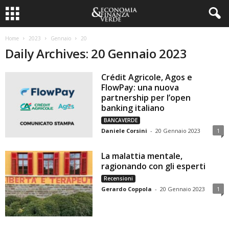
Home
2023
Gennaio
20
Daily Archives: 20 Gennaio 2023
Crédit Agricole, Agos e
FlowPay: una nuova
partnership per l’open
banking italiano
BANCAVERDE
Daniele Corsini
-
20 Gennaio 2023
1
La malattia mentale,
ragionando con gli esperti
Recensioni
Gerardo Coppola
-
20 Gennaio 2023
1