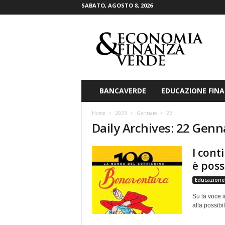
SABATO, AGOSTO 8, 2026
E
c
o
n
o
m
i
BANCAVERDE
EDUCAZIONE FINA
a
&
Home
2023
Gennaio
22
F
Daily Archives: 22 Genn
i
n
I cont
a
n
è poss
z
Educazione 
a
V
Su la voce.i
e
alla possibi
r
d