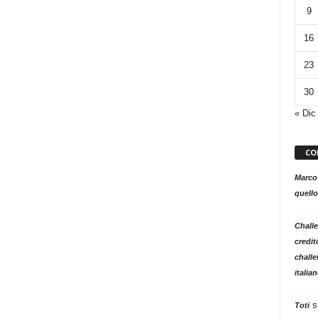
9
16
23
30
« Dic
CO
Marco
quello
Challe
credit
challe
italia
s
Toti