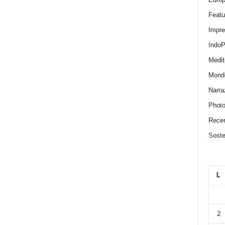
Featu
Impr
IndoP
Medit
Mond
Narra
Photo
Recen
Sosten
L
2