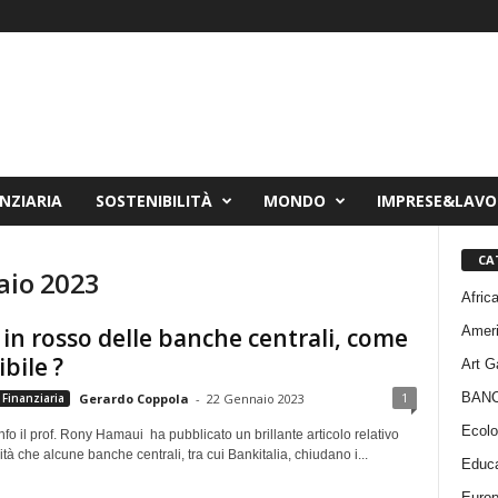
NZIARIA
SOSTENIBILITÀ
MONDO
IMPRESE&LAV
CA
aio 2023
Afric
Amer
i in rosso delle banche centrali, come
ibile ?
Art G
BAN
1
Finanziaria
Gerardo Coppola
-
22 Gennaio 2023
Ecolo
nfo il prof. Rony Hamaui ha pubblicato un brillante articolo relativo
lità che alcune banche centrali, tra cui Bankitalia, chiudano i...
Educa
Euro