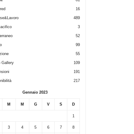
red
16
ese&Lavoro
489
acifico
3
erraneo
52
o
99
zione
55
 Gallery
109
sioni
191
ibilità
217
Gennaio 2023
M
M
G
V
S
D
1
3
4
5
6
7
8