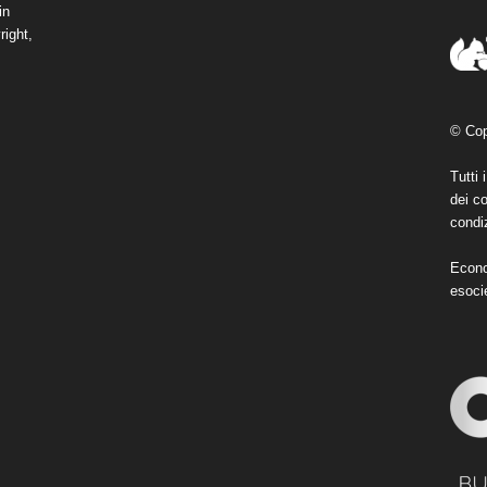
in
right,
© Cop
Tutti 
dei co
condiz
Econo
esoci