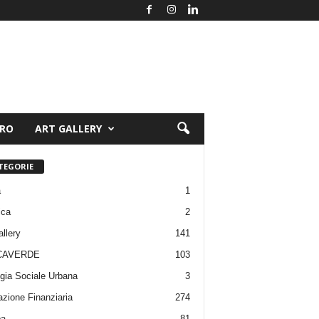
ORO
ART GALLERY
TEGORIE
a
1
ica
2
allery
141
CAVERDE
103
gia Sociale Urbana
3
zione Finanziaria
274
pa
81