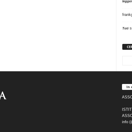
legger
frank
s
Toti
CE
In 
ASSO
ISTI
ASSO
info 