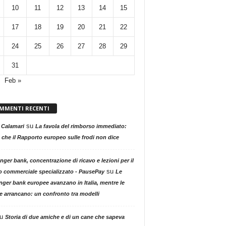
10
11
12
13
14
15
17
18
19
20
21
22
24
25
26
27
28
29
31
Feb »
MMENTI RECENTI
su
 Calamari
La favola del rimborso immediato:
 che il Rapporto europeo sulle frodi non dice
nger bank, concentrazione di ricavo e lezioni per il
su
o commerciale specializzato - PausePay
Le
nger bank europee avanzano in Italia, mentre le
ne arrancano: un confronto tra modelli
u
Storia di due amiche e di un cane che sapeva