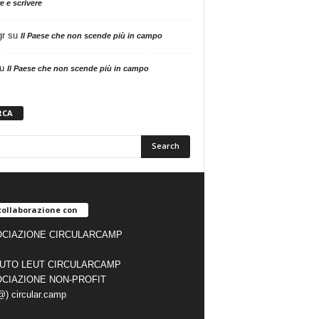
e e scrivere
gr
su
Il Paese che non scende più in campo
u
Il Paese che non scende più in campo
RCA
collaborazione con
CIAZIONE CIRCULARCAMP
TUTO LEUT CIRCULARCAMP
CIAZIONE NON-PROFIT
(@) circular.camp