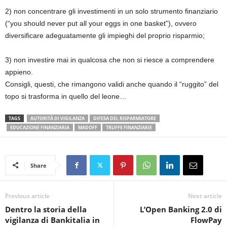
2) non concentrare gli investimenti in un solo strumento finanziario
(“you should never put all your eggs in one basket”), ovvero
diversificare adeguatamente gli impieghi del proprio risparmio;
3) non investire mai in qualcosa che non si riesce a comprendere
appieno.
Consigli, questi, che rimangono validi anche quando il “ruggito” del
topo si trasforma in quello del leone…
TAGS
AUTORITÀ DI VIGILANZA
DIFESA DEL RISPARMIATORE
EDUCAZIONE FINANZIARIA
MADOFF
TRUFFE FINANZIARIE
Share
Previous article
Next article
Dentro la storia della
L’Open Banking 2.0 di
vigilanza di Bankitalia in
FlowPay