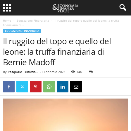
Home
Educazione Finanziaria
Il ruggito del topo e quello del leone: la truffa
finanziaria di...
EDUCAZIONE FINANZIARIA
Il ruggito del topo e quello del
leone: la truffa finanziaria di
Bernie Madoff
By
Pasquale Tribuzio
-
21 Febbraio 2023
1440
1