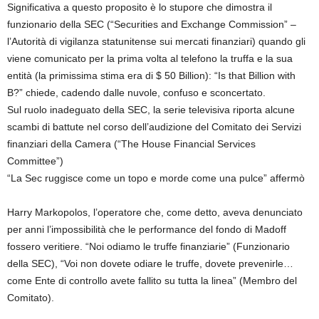
Significativa a questo proposito è lo stupore che dimostra il
funzionario della SEC (“Securities and Exchange Commission” –
l’Autorità di vigilanza statunitense sui mercati finanziari) quando gli
viene comunicato per la prima volta al telefono la truffa e la sua
entità (la primissima stima era di $ 50 Billion): “Is that Billion with
B?” chiede, cadendo dalle nuvole, confuso e sconcertato.
Sul ruolo inadeguato della SEC, la serie televisiva riporta alcune
scambi di battute nel corso dell’audizione del Comitato dei Servizi
finanziari della Camera (“The House Financial Services
Committee”)
“La Sec ruggisce come un topo e morde come una pulce” affermò
Harry Markopolos, l’operatore che, come detto, aveva denunciato
per anni l’impossibilità che le performance del fondo di Madoff
fossero veritiere. “Noi odiamo le truffe finanziarie” (Funzionario
della SEC), “Voi non dovete odiare le truffe, dovete prevenirle…
come Ente di controllo avete fallito su tutta la linea” (Membro del
Comitato).