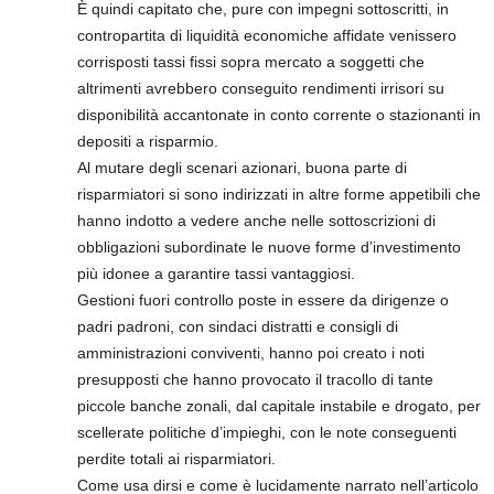
È quindi capitato che, pure con impegni sottoscritti, in
contropartita di liquidità economiche affidate venissero
corrisposti tassi fissi sopra mercato a soggetti che
altrimenti avrebbero conseguito rendimenti irrisori su
disponibilità accantonate in conto corrente o stazionanti in
depositi a risparmio.
Al mutare degli scenari azionari, buona parte di
risparmiatori si sono indirizzati in altre forme appetibili che
hanno indotto a vedere anche nelle sottoscrizioni di
obbligazioni subordinate le nuove forme d’investimento
più idonee a garantire tassi vantaggiosi.
Gestioni fuori controllo poste in essere da dirigenze o
padri padroni, con sindaci distratti e consigli di
amministrazioni conviventi, hanno poi creato i noti
presupposti che hanno provocato il tracollo di tante
piccole banche zonali, dal capitale instabile e drogato, per
scellerate politiche d’impieghi, con le note conseguenti
perdite totali ai risparmiatori.
Come usa dirsi e come è lucidamente narrato nell’articolo