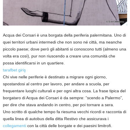
Acqua dei Corsari è una borgata della periferia palermitana. Uno di
quei territori urbani intermedi che non sono né città, ma neanche
piccolo paese; dove però gli abitanti si conoscono tutti (almeno una
volta era così), pur non riuscendo a creare una comunità che
possa identificarsi in un quartiere.
tarafbet giriş
Chi vive nelle periferie è destinato a migrare ogni giorno,
spostandosi al centro per lavoro, per andare a scuola, per
frequentare luoghi culturali e per ogni altra cosa. La frase tipica del
borgataro di Acqua dei Corsari è da sempre: “scendo a Palermo”,
per dire che stava andando in centro, per poi tornare a sera.
Uno scritto di qualche tempo fa riesuma vecchi ricordi e racconta di
quella linea di autobus della ditta Restivo che assicurava i
collegamenti
con la città delle borgate e dei paesini limitrofi.