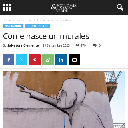
Home
Narrazione
Come nasce un murales
NARRAZIONE
PHOTO GALLERY
Come nasce un murales
By
Salvatore Clemente
-
29 Settembre 2023
1704
0