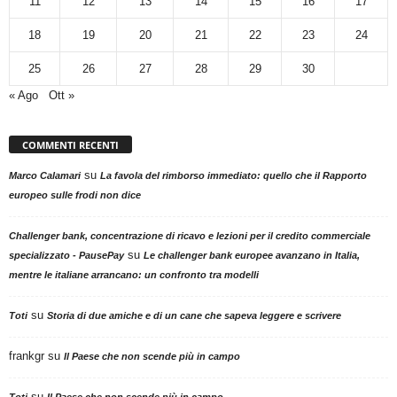
11
12
13
14
15
16
17
18
19
20
21
22
23
24
25
26
27
28
29
30
« Ago
Ott »
COMMENTI RECENTI
su
Marco Calamari
La favola del rimborso immediato: quello che il Rapporto
europeo sulle frodi non dice
Challenger bank, concentrazione di ricavo e lezioni per il credito commerciale
su
specializzato - PausePay
Le challenger bank europee avanzano in Italia,
mentre le italiane arrancano: un confronto tra modelli
su
Toti
Storia di due amiche e di un cane che sapeva leggere e scrivere
frankgr
su
Il Paese che non scende più in campo
su
Toti
Il Paese che non scende più in campo