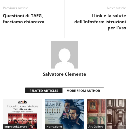
Previous article
Next article
Questioni di TAEG,
I link e la salute
facciamo chiarezza
dell’Infosfera: istruzioni
per l’uso
Salvatore Clemente
RELATED ARTICLES
MORE FROM AUTHOR
Imprese&Lavoro
Narrazione
Art Gallery