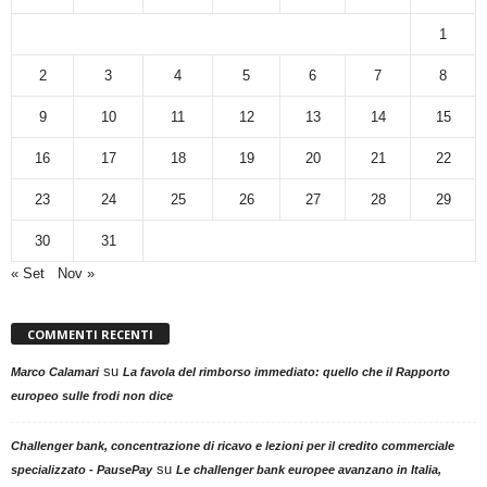
1
2
3
4
5
6
7
8
9
10
11
12
13
14
15
16
17
18
19
20
21
22
23
24
25
26
27
28
29
30
31
« Set
Nov »
COMMENTI RECENTI
su
Marco Calamari
La favola del rimborso immediato: quello che il Rapporto
europeo sulle frodi non dice
Challenger bank, concentrazione di ricavo e lezioni per il credito commerciale
su
specializzato - PausePay
Le challenger bank europee avanzano in Italia,