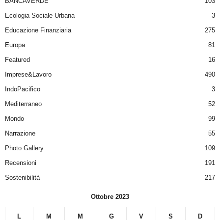
BANCAVERDE
103
Ecologia Sociale Urbana
3
Educazione Finanziaria
275
Europa
81
Featured
16
Imprese&Lavoro
490
IndoPacifico
3
Mediterraneo
52
Mondo
99
Narrazione
55
Photo Gallery
109
Recensioni
191
Sostenibilità
217
Ottobre 2023
L
M
M
G
V
S
D