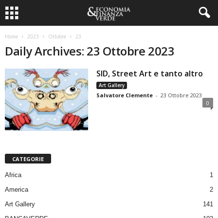
Home
2023
Ottobre
23
Daily Archives: 23 Ottobre 2023
SID, Street Art e tanto altro
Art Gallery
Salvatore Clemente
-
23 Ottobre 2023
0
CATEGORIE
Africa
1
America
2
Art Gallery
141