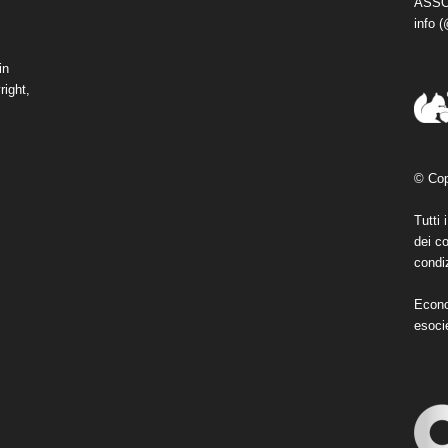
ASSO
info 
in
right,
© Cop
Tutti 
dei co
condiz
Econo
esoci