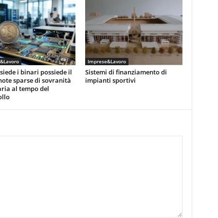
&Lavoro
Imprese&Lavoro
siede i binari possiede il
Sistemi di finanziamento di
note sparse di sovranità
impianti sportivi
ria al tempo del
llo