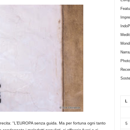
Featu
Impr
IndoP
Medit
Mond
Narra
Photo
Recen
Sosten
L
 recita: “L’EUROPA senza guida. Ma per fortuna ogni tanto
5