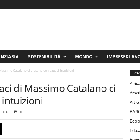
ANZIARIA
SOSTENIBILITÀ
MONDO
IMPRESE&LAV
Massimo Catalano ci aiutano con sagaci intuizioni
CA
Afric
aci di Massimo Catalano ci
Amer
intuizioni
Art G
BAN
1014
0
Ecolo
Educa
Euro