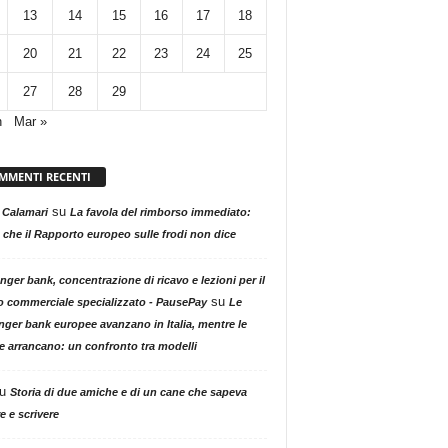
13
14
15
16
17
18
20
21
22
23
24
25
27
28
29
n
Mar »
MMENTI RECENTI
su
 Calamari
La favola del rimborso immediato:
 che il Rapporto europeo sulle frodi non dice
nger bank, concentrazione di ricavo e lezioni per il
su
o commerciale specializzato - PausePay
Le
nger bank europee avanzano in Italia, mentre le
ne arrancano: un confronto tra modelli
u
Storia di due amiche e di un cane che sapeva
e e scrivere