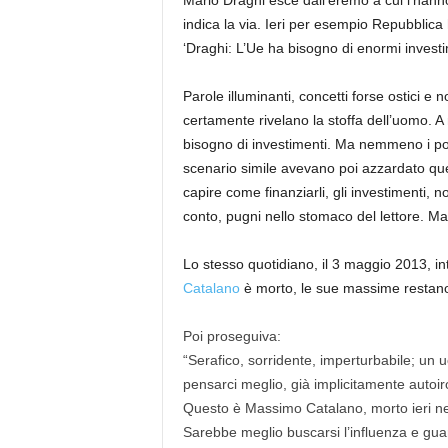
Mario Draghi esce dall’eremo a cui l’hanno 
indica la via. Ieri per esempio Repubblica 
‘Draghi: L’Ue ha bisogno di enormi investi
Parole illuminanti, concetti forse ostici e n
certamente rivelano la stoffa dell’uomo. 
bisogno di investimenti. Ma nemmeno i poch
scenario simile avevano poi azzardato qu
capire come finanziarli, gli investimenti, 
conto, pugni nello stomaco del lettore. Ma 
Lo stesso quotidiano, il 3 maggio 2013, in
Catalano
è morto, le sue massime restano
Poi proseguiva:
“Serafico, sorridente, imperturbabile; un
pensarci meglio, già implicitamente autoiro
Questo è Massimo Catalano, morto ieri nell
Sarebbe meglio buscarsi l’influenza e gua