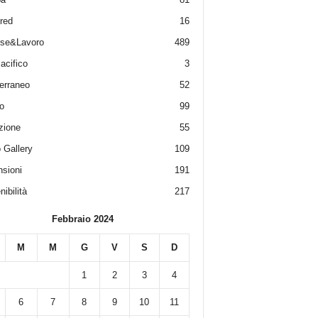
red
16
ese&Lavoro
489
acifico
3
erraneo
52
o
99
zione
55
 Gallery
109
sioni
191
ibilità
217
Febbraio 2024
M
M
G
V
S
D
1
2
3
4
6
7
8
9
10
11