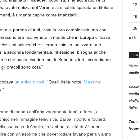
condannato i maledetti populisti, si affaccia fuori e ci
12
ha avuto notizia del Verbo e si è subito sparata un titolone:
menti, è urgente capire come finanziarli’.
19
26
on alla portata di tutti, vista la loro complessità, ma che
A nessuno era mai venuto in mente che in Europa ci fosse
« Ge
issimi pionieri che si erano spinti a ipotizzare uno
ella seconda fondamentale, riflessione: bisogna anche
CO
non è che basta chiedere soldi. Sono tesi forti, ci rendiamo
Marco
gli oracoli sono così.”
quello
titolava
un articolo così
: “Quelli della notte.
Massimo
Challe
.”
credit
challe
italia
 uomo di mondo dall’aria vagamente fané, o forse, a
nico nell’immagine televisiva. Barba, riporto e foulard.
s
Toti
a sua casa di Amelia, in Umbria, all’età di 77 anni.
legger
rire con un’aspirina che dover lottare invano per un anno