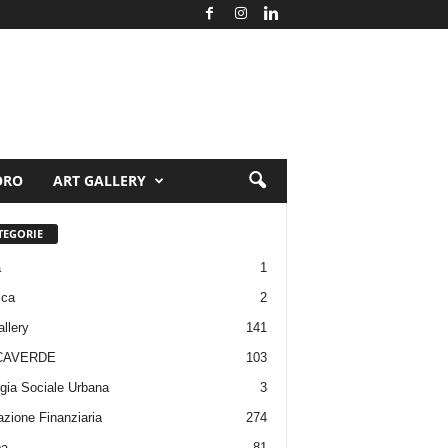
ORO
ART GALLERY
TEGORIE
a
1
ica
2
allery
141
CAVERDE
103
gia Sociale Urbana
3
zione Finanziaria
274
pa
81