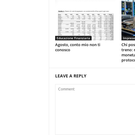
Educazione Finanziaria
Imprese
Agosto, conto mio non ti
Chi pos
conosco
treno: 
moneta
protoco
LEAVE A REPLY