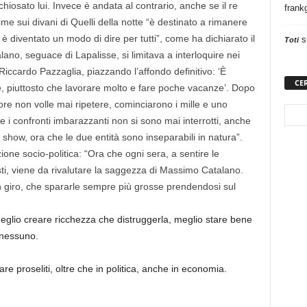
iosato lui. Invece è andata al contrario, anche se il re
frank
me sui divani di Quelli della notte “è destinato a rimanere
 è diventato un modo di dire per tutti”, come ha dichiarato il
s
Toti
ano, seguace di Lapalisse, si limitava a interloquire nei
 Riccardo Pazzaglia, piazzando l’affondo definitivo: ‘È
CE
, piuttosto che lavorare molto e fare poche vacanze’. Dopo
ore non volle mai ripetere, cominciarono i mille e uno
, e i confronti imbarazzanti non si sono mai interrotti, anche
k show, ora che le due entità sono inseparabili in natura”.
ione socio-politica: “Ora che ogni sera, a sentire le
sti, viene da rivalutare la saggezza di Massimo Catalano.
in giro, che spararle sempre più grosse prendendosi sul
meglio creare ricchezza che distruggerla, meglio stare bene
 nessuno.
e proseliti, oltre che in politica, anche in economia.