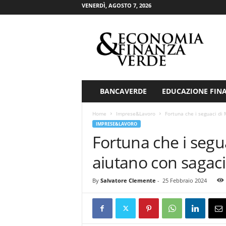
VENERDÌ, AGOSTO 7, 2026
E
c
o
n
o
m
i
BANCAVERDE
EDUCAZIONE FIN
a
&
Home
Imprese&Lavoro
Fortuna che i seguaci di 
F
IMPRESE&LAVORO
i
Fortuna che i segu
n
a
aiutano con sagaci 
n
z
By
Salvatore Clemente
-
25 Febbraio 2024
a
V
e
r
d