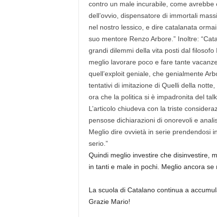
contro un male incurabile, come avrebbe ch
dell’ovvio, dispensatore di immortali massi
nel nostro lessico, e dire catalanata ormai
suo mentore Renzo Arbore.” Inoltre: “Catal
grandi dilemmi della vita posti dal filosofo
meglio lavorare poco e fare tante vacanze
quell’exploit geniale, che genialmente Arb
tentativi di imitazione di Quelli della notte
ora che la politica si è impadronita del tal
L’articolo chiudeva con la triste consideraz
pensose dichiarazioni di onorevoli e anali
Meglio dire ovvietà in serie prendendosi 
serio.”
Quindi meglio investire che disinvestire, 
in tanti e male in pochi. Meglio ancora se
La scuola di Catalano continua a accumular
Grazie Mario!