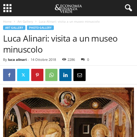
Home
Art Gallery
Luca Alinari: visita a un museo minuscolo
ART GALLERY
PHOTO GALLERY
Luca Alinari: visita a un museo
minuscolo
By
luca alinari
-
14 Ottobre 2018
2286
0