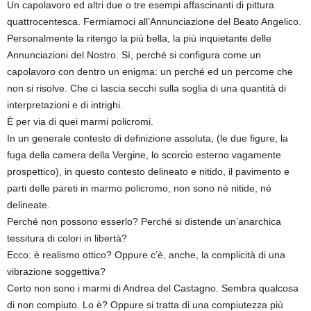
Un capolavoro ed altri due o tre esempi affascinanti di pittura
quattrocentesca. Fermiamoci all’Annunciazione del Beato Angelico.
Personalmente la ritengo la più bella, la più inquietante delle
Annunciazioni del Nostro. Sì, perché si configura come un
capolavoro con dentro un enigma: un perché ed un percome che
non si risolve. Che ci lascia secchi sulla soglia di una quantità di
interpretazioni e
di intrighi.
È per via di quei marmi policromi.
In un generale contesto di definizione assoluta, (le due figure, la
fuga della camera della Vergine, lo scorcio esterno vagamente
prospettico), in questo contesto delineato e nitido, il pavimento e
parti delle pareti in marmo policromo,
non sono né nitide,
né
delineate.
Perché non possono esserlo? Perché si distende un’anarchica
tessitura di colori in libert
à
?
Ecco: è realismo ottico? Oppure c’è,
anche,
la complicità di una
vibrazione soggettiva?
Certo non sono i marmi di Andrea del Castagno. Sembra qualcosa
di non compiuto. Lo è? Oppure si tratta di una compiutezza più