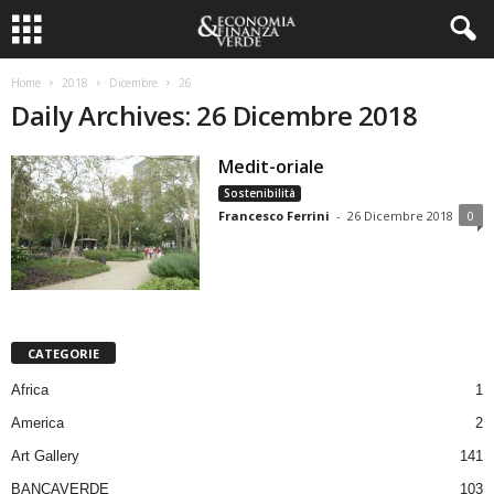
Home
2018
Dicembre
26
Daily Archives: 26 Dicembre 2018
Medit-oriale
Sostenibilità
Francesco Ferrini
-
26 Dicembre 2018
0
CATEGORIE
Africa
1
America
2
Art Gallery
141
BANCAVERDE
103