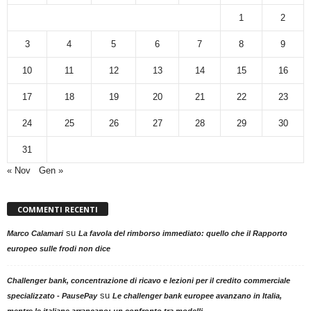
1
2
3
4
5
6
7
8
9
10
11
12
13
14
15
16
17
18
19
20
21
22
23
24
25
26
27
28
29
30
31
« Nov
Gen »
COMMENTI RECENTI
su
Marco Calamari
La favola del rimborso immediato: quello che il Rapporto
europeo sulle frodi non dice
Challenger bank, concentrazione di ricavo e lezioni per il credito commerciale
su
specializzato - PausePay
Le challenger bank europee avanzano in Italia,