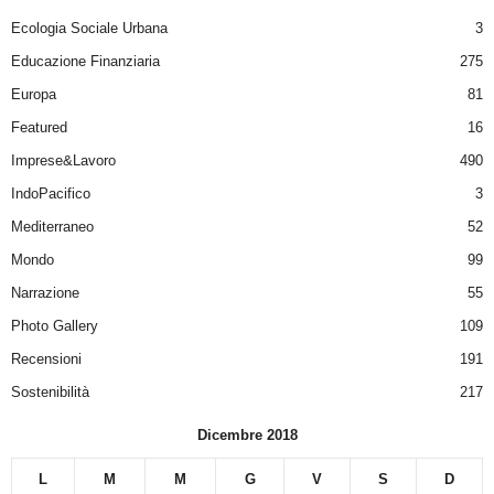
Ecologia Sociale Urbana
3
Educazione Finanziaria
275
Europa
81
Featured
16
Imprese&Lavoro
490
IndoPacifico
3
Mediterraneo
52
Mondo
99
Narrazione
55
Photo Gallery
109
Recensioni
191
Sostenibilità
217
Dicembre 2018
L
M
M
G
V
S
D