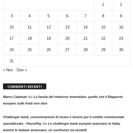
1
2
3
4
5
6
7
8
9
10
11
12
13
14
15
16
17
18
19
20
21
22
23
24
25
26
27
28
29
30
31
« Nov
Gen »
COMMENTI RECENTI
su
Marco Calamari
La favola del rimborso immediato: quello che il Rapporto
europeo sulle frodi non dice
Challenger bank, concentrazione di ricavo e lezioni per il credito commerciale
su
specializzato - PausePay
Le challenger bank europee avanzano in Italia,
mentre le italiane arrancano: un confronto tra modelli