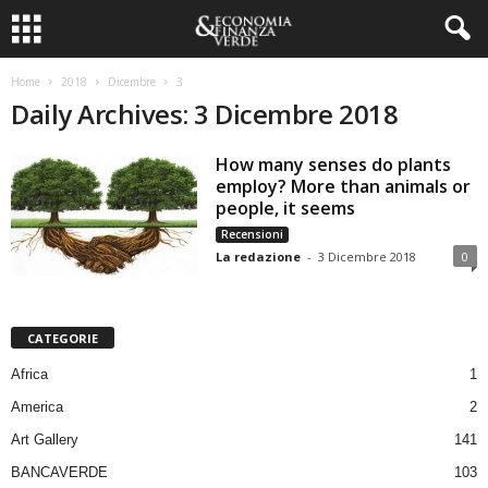
Home
2018
Dicembre
3
Daily Archives: 3 Dicembre 2018
How many senses do plants
employ? More than animals or
people, it seems
Recensioni
La redazione
-
3 Dicembre 2018
0
CATEGORIE
Africa
1
America
2
Art Gallery
141
BANCAVERDE
103