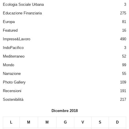
Ecologia Sociale Urbana
3
Educazione Finanziaria
275
Europa
81
Featured
16
Imprese&Lavoro
490
IndoPacifico
3
Mediterraneo
52
Mondo
99
Narrazione
55
Photo Gallery
109
Recensioni
191
Sostenibilità
217
Dicembre 2018
L
M
M
G
V
S
D