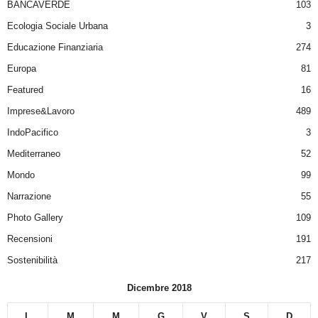
BANCAVERDE
103
Ecologia Sociale Urbana
3
Educazione Finanziaria
274
Europa
81
Featured
16
Imprese&Lavoro
489
IndoPacifico
3
Mediterraneo
52
Mondo
99
Narrazione
55
Photo Gallery
109
Recensioni
191
Sostenibilità
217
Dicembre 2018
L
M
M
G
V
S
D