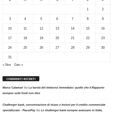
1
2
3
4
5
6
7
8
9
10
11
12
13
14
15
16
17
18
19
20
21
22
23
24
25
26
27
28
29
30
31
« Nov
Gen »
COMMENTI RECENTI
su
Marco Calamari
La favola del rimborso immediato: quello che il Rapporto
europeo sulle frodi non dice
Challenger bank, concentrazione di ricavo e lezioni per il credito commerciale
su
specializzato - PausePay
Le challenger bank europee avanzano in Italia,