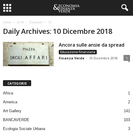
Home
2018
Dicembre
10
Daily Archives: 10 Dicembre 2018
Ancora sulle ansie da spread
Educazione Finanziaria
Finanza Verde
-
10 Dicembre 2018
1
CATEGORIE
Africa
1
America
2
Art Gallery
141
BANCAVERDE
103
Ecologia Sociale Urbana
3