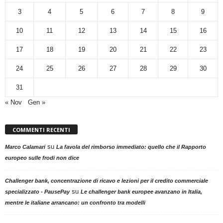
3
4
5
6
7
8
9
10
11
12
13
14
15
16
17
18
19
20
21
22
23
24
25
26
27
28
29
30
31
« Nov
Gen »
COMMENTI RECENTI
su
Marco Calamari
La favola del rimborso immediato: quello che il Rapporto
europeo sulle frodi non dice
Challenger bank, concentrazione di ricavo e lezioni per il credito commerciale
su
specializzato - PausePay
Le challenger bank europee avanzano in Italia,
mentre le italiane arrancano: un confronto tra modelli