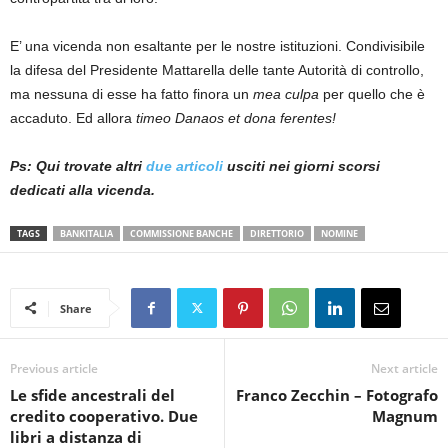
E’ una vicenda non esaltante per le nostre istituzioni. Condivisibile
la difesa del Presidente Mattarella delle tante Autorità di controllo,
ma nessuna di esse ha fatto finora un
mea culpa
per quello che è
accaduto. Ed allora
timeo Danaos et dona ferentes!
Ps: Qui trovate altri
due
articoli
usciti nei giorni scorsi
dedicati alla vicenda.
TAGS
BANKITALIA
COMMISSIONE BANCHE
DIRETTORIO
NOMINE
Share
Previous article
Next article
Le sfide ancestrali del
Franco Zecchin – Fotografo
credito cooperativo. Due
Magnum
libri a distanza di