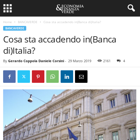
Home
BANCAVERDE
Cosa sta accadendo in(Banca di)Italia?
BANCAVERDE
Cosa sta accadendo in(Banca
di)Italia?
By
Gerardo Coppola Daniele Corsini
-
29 Marzo 2019
2161
4