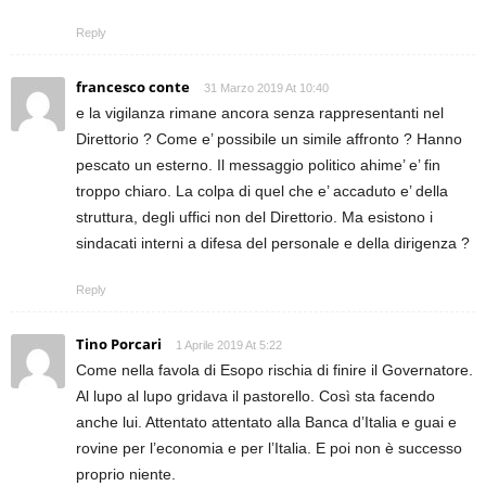
Reply
francesco conte
31 Marzo 2019 At 10:40
e la vigilanza rimane ancora senza rappresentanti nel
Direttorio ? Come e’ possibile un simile affronto ? Hanno
pescato un esterno. Il messaggio politico ahime’ e’ fin
troppo chiaro. La colpa di quel che e’ accaduto e’ della
struttura, degli uffici non del Direttorio. Ma esistono i
sindacati interni a difesa del personale e della dirigenza ?
Reply
Tino Porcari
1 Aprile 2019 At 5:22
Come nella favola di Esopo rischia di finire il Governatore.
Al lupo al lupo gridava il pastorello. Così sta facendo
anche lui. Attentato attentato alla Banca d’Italia e guai e
rovine per l’economia e per l’Italia. E poi non è successo
proprio niente.