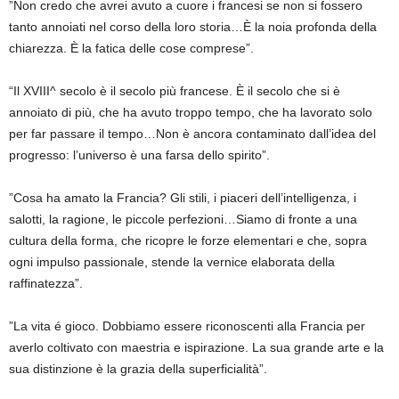
”Non credo che avrei avuto a cuore i francesi se non si fossero
tanto annoiati nel corso della loro storia…È la noia profonda della
chiarezza. È la fatica delle cose comprese”.
“Il XVIII^ secolo è il secolo più francese. È il secolo che si è
annoiato di più, che ha avuto troppo tempo, che ha lavorato solo
per far passare il tempo…Non è ancora contaminato dall’idea del
progresso: l’universo è una farsa dello spirito”.
”Cosa ha amato la Francia? Gli stili, i piaceri dell’intelligenza, i
salotti, la ragione, le piccole perfezioni…Siamo di fronte a una
cultura della forma, che ricopre le forze elementari e che, sopra
ogni impulso passionale, stende la vernice elaborata della
raffinatezza”.
”La vita é gioco. Dobbiamo essere riconoscenti alla Francia per
averlo coltivato con maestria e ispirazione. La sua grande arte e la
sua distinzione è la grazia della superficialità”.