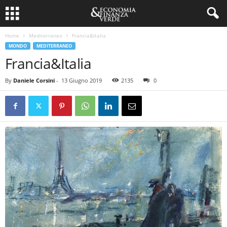
Home
Mediterraneo
Francia&Italia
MONDO
MEDITERRANEO
Francia&Italia
By
Daniele Corsini
-
13 Giugno 2019
2135
0