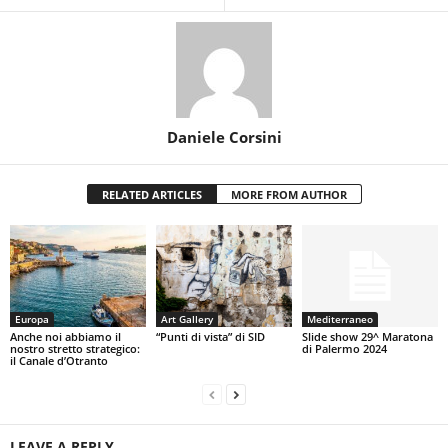
Daniele Corsini
RELATED ARTICLES
MORE FROM AUTHOR
Europa
Art Gallery
Mediterraneo
Anche noi abbiamo il
“Punti di vista” di SID
Slide show 29^ Maratona
nostro stretto strategico:
di Palermo 2024
il Canale d’Otranto
LEAVE A REPLY