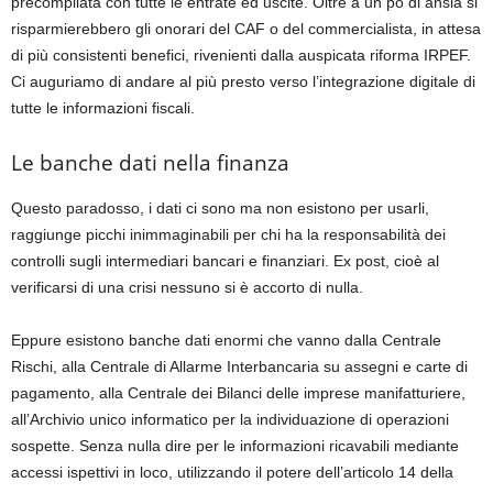
precompilata con tutte le entrate ed uscite. Oltre a un pò di ansia si
risparmierebbero gli onorari del CAF o del commercialista, in attesa
di più consistenti benefici, rivenienti dalla auspicata riforma IRPEF.
Ci auguriamo di andare al più presto verso l’integrazione digitale di
tutte le informazioni fiscali.
Le banche dati nella finanza
Questo paradosso, i dati ci sono ma non esistono per usarli,
raggiunge picchi inimmaginabili per chi ha la responsabilità dei
controlli sugli intermediari bancari e finanziari. Ex post, cioè al
verificarsi di una crisi nessuno si è accorto di nulla.
Eppure esistono banche dati enormi che vanno dalla Centrale
Rischi, alla Centrale di Allarme Interbancaria su assegni e carte di
pagamento, alla Centrale dei Bilanci delle imprese manifatturiere,
all’Archivio unico informatico per la individuazione di operazioni
sospette. Senza nulla dire per le informazioni ricavabili mediante
accessi ispettivi in loco, utilizzando il potere dell’articolo 14 della