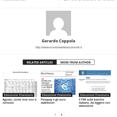
Gerardo Coppola
http://www.economiaefinanzaverde.it
RELATED ARTICLES
MORE FROM AUTHOR
Educazione Finanziaria
Educazione Finanziaria
Educazione Finanziaria
Agosto, conto mio non ti
Flowpay e gli euro
Il FMI sulle banche
conosco
stablecoin
italiane, da leggere con
attenzione