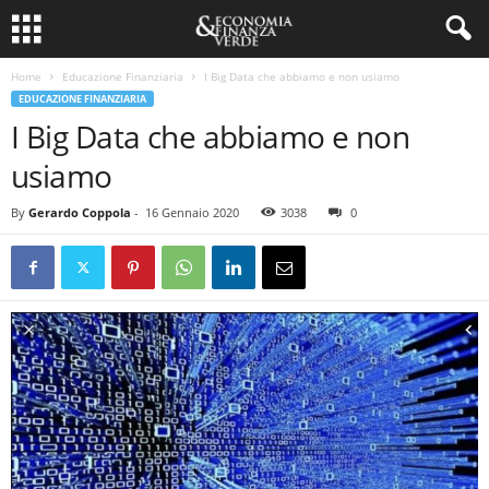
Home
Educazione Finanziaria
I Big Data che abbiamo e non usiamo
EDUCAZIONE FINANZIARIA
I Big Data che abbiamo e non
usiamo
By
Gerardo Coppola
-
16 Gennaio 2020
3038
0