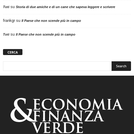
su
Toti
Storia di due amiche e di un cane che sapeva leggere e scrivere
frankgr
su
Il Paese che non scende più in campo
su
Toti
Il Paese che non scende più in campo
CERCA