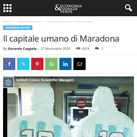
Home
Imprese&Lavoro
Il capitale umano di Maradona
IMPRESE&LAVORO
Il capitale umano di Maradona
By
Gerardo Coppola
-
27 Novembre 2020
3919
1