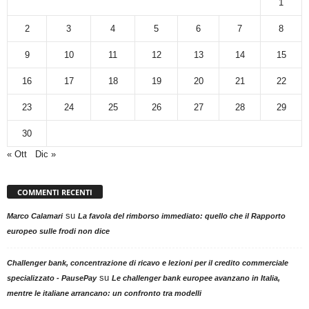
1
2
3
4
5
6
7
8
9
10
11
12
13
14
15
16
17
18
19
20
21
22
23
24
25
26
27
28
29
30
« Ott
Dic »
COMMENTI RECENTI
su
Marco Calamari
La favola del rimborso immediato: quello che il Rapporto
europeo sulle frodi non dice
Challenger bank, concentrazione di ricavo e lezioni per il credito commerciale
su
specializzato - PausePay
Le challenger bank europee avanzano in Italia,
mentre le italiane arrancano: un confronto tra modelli