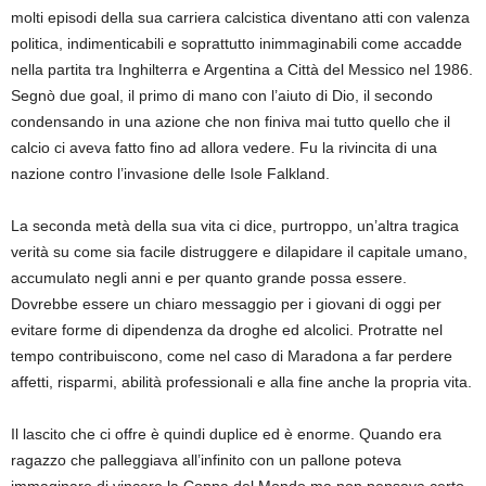
molti episodi della sua carriera calcistica diventano atti con valenza
politica, indimenticabili e soprattutto inimmaginabili come accadde
nella partita tra Inghilterra e Argentina a Città del Messico nel 1986.
Segnò due goal, il primo di mano con l’aiuto di Dio, il secondo
condensando in una azione che non finiva mai tutto quello che il
calcio ci aveva fatto fino ad allora vedere. Fu la rivincita di una
nazione contro l’invasione delle Isole Falkland.
La seconda metà della sua vita ci dice, purtroppo, un’altra tragica
verità su come sia facile distruggere e dilapidare il capitale umano,
accumulato negli anni e per quanto grande possa essere.
Dovrebbe essere un chiaro messaggio per i giovani di oggi per
evitare forme di dipendenza da droghe ed alcolici. Protratte nel
tempo contribuiscono, come nel caso di Maradona a far perdere
affetti, risparmi, abilità professionali e alla fine anche la propria vita.
Il lascito che ci offre è quindi duplice ed è enorme. Quando era
ragazzo che palleggiava all’infinito con un pallone poteva
immaginare di vincere la Coppa del Mondo ma non pensava certo