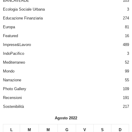
BANCAVERDE
103
Ecologia Sociale Urbana
3
Educazione Finanziaria
274
Europa
81
Featured
16
Imprese&Lavoro
489
IndoPacifico
3
Mediterraneo
52
Mondo
99
Narrazione
55
Photo Gallery
109
Recensioni
191
Sostenibilità
217
Agosto 2022
L
M
M
G
V
S
D