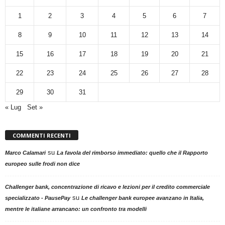
1
2
3
4
5
6
7
8
9
10
11
12
13
14
15
16
17
18
19
20
21
22
23
24
25
26
27
28
29
30
31
« Lug
Set »
COMMENTI RECENTI
su
Marco Calamari
La favola del rimborso immediato: quello che il Rapporto
europeo sulle frodi non dice
Challenger bank, concentrazione di ricavo e lezioni per il credito commerciale
su
specializzato - PausePay
Le challenger bank europee avanzano in Italia,
mentre le italiane arrancano: un confronto tra modelli