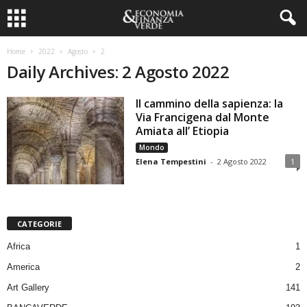
Home
2022
Agosto
2
Daily Archives: 2 Agosto 2022
Il cammino della sapienza: la
Via Francigena dal Monte
Amiata all’ Etiopia
Mondo
Elena Tempestini
-
2 Agosto 2022
1
CATEGORIE
Africa
1
America
2
Art Gallery
141