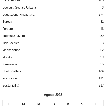
BANCAVERDE
103
Ecologia Sociale Urbana
3
Educazione Finanziaria
274
Europa
81
Featured
16
Imprese&Lavoro
489
IndoPacifico
3
Mediterraneo
52
Mondo
99
Narrazione
55
Photo Gallery
109
Recensioni
191
Sostenibilità
217
Agosto 2022
L
M
M
G
V
S
D