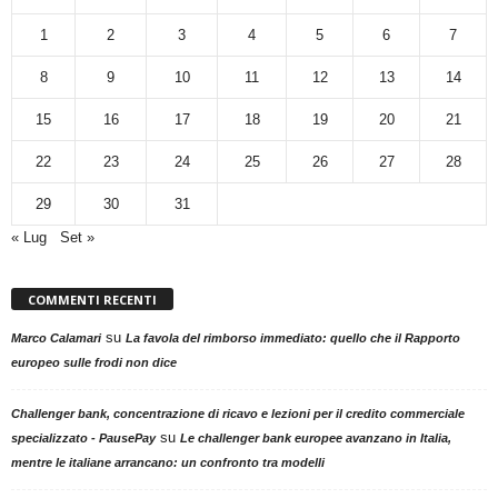
1
2
3
4
5
6
7
8
9
10
11
12
13
14
15
16
17
18
19
20
21
22
23
24
25
26
27
28
29
30
31
« Lug
Set »
COMMENTI RECENTI
su
Marco Calamari
La favola del rimborso immediato: quello che il Rapporto
europeo sulle frodi non dice
Challenger bank, concentrazione di ricavo e lezioni per il credito commerciale
su
specializzato - PausePay
Le challenger bank europee avanzano in Italia,
mentre le italiane arrancano: un confronto tra modelli