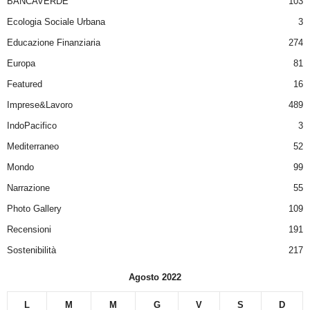
BANCAVERDE
103
Ecologia Sociale Urbana
3
Educazione Finanziaria
274
Europa
81
Featured
16
Imprese&Lavoro
489
IndoPacifico
3
Mediterraneo
52
Mondo
99
Narrazione
55
Photo Gallery
109
Recensioni
191
Sostenibilità
217
Agosto 2022
L
M
M
G
V
S
D