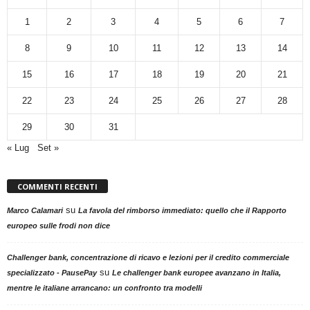
1
2
3
4
5
6
7
8
9
10
11
12
13
14
15
16
17
18
19
20
21
22
23
24
25
26
27
28
29
30
31
« Lug
Set »
COMMENTI RECENTI
su
Marco Calamari
La favola del rimborso immediato: quello che il Rapporto
europeo sulle frodi non dice
Challenger bank, concentrazione di ricavo e lezioni per il credito commerciale
su
specializzato - PausePay
Le challenger bank europee avanzano in Italia,
mentre le italiane arrancano: un confronto tra modelli