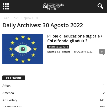
Home
2022
Agosto
30
Daily Archives: 30 Agosto 2022
Pillole di educazione digitale /
Chi difende gli adulti?
Imprese&Lavoro
Marco Calamari
-
30 Agosto 2022
0
CATEGORIE
Africa
1
America
2
Art Gallery
141