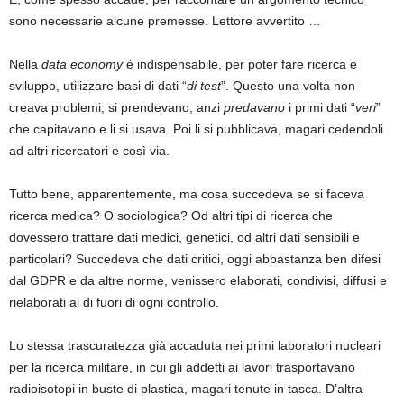
sono necessarie alcune premesse. Lettore avvertito …
Nella
data economy
è indispensabile, per poter fare ricerca e
sviluppo, utilizzare basi di dati “
di test
”. Questo una volta non
creava problemi; si prendevano, anzi
predavano
i primi dati “
veri
”
che capitavano e li si usava. Poi li si pubblicava, magari cedendoli
ad altri ricercatori e così via.
Tutto bene, apparentemente, ma cosa succedeva se si faceva
ricerca medica? O sociologica? Od altri tipi di ricerca che
dovessero trattare dati medici, genetici, od altri dati sensibili e
particolari? Succedeva che dati critici, oggi abbastanza ben difesi
dal GDPR e da altre norme, venissero elaborati, condivisi, diffusi e
rielaborati al di fuori di ogni controllo.
Lo stessa trascuratezza già accaduta nei primi laboratori nucleari
per la ricerca militare, in cui gli addetti ai lavori trasportavano
radioisotopi in buste di plastica, magari tenute in tasca. D’altra