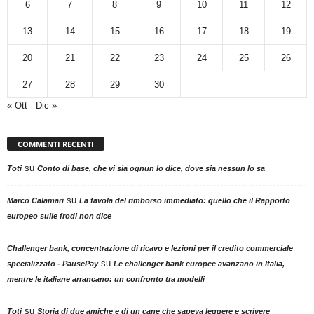
6
7
8
9
10
11
12
13
14
15
16
17
18
19
20
21
22
23
24
25
26
27
28
29
30
« Ott
Dic »
COMMENTI RECENTI
su
Toti
Conto di base, che vi sia ognun lo dice, dove sia nessun lo sa
su
Marco Calamari
La favola del rimborso immediato: quello che il Rapporto
europeo sulle frodi non dice
Challenger bank, concentrazione di ricavo e lezioni per il credito commerciale
su
specializzato - PausePay
Le challenger bank europee avanzano in Italia,
mentre le italiane arrancano: un confronto tra modelli
su
Toti
Storia di due amiche e di un cane che sapeva leggere e scrivere