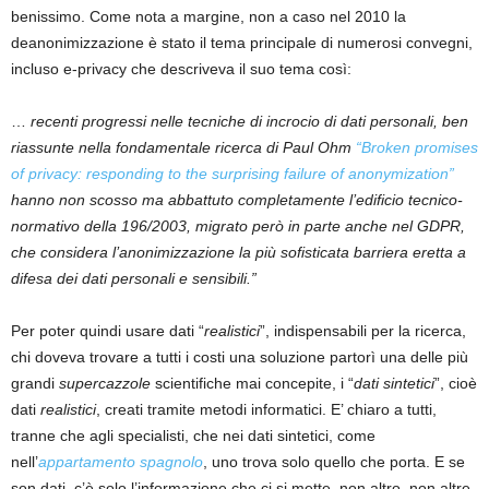
benissimo. Come nota a margine, non a caso nel 2010 la
deanonimizzazione è stato il tema principale di numerosi convegni,
incluso e-privacy che descriveva il suo tema così:
…
recenti progressi nelle tecniche di incrocio di dati personali, ben
riassunte nella fondamentale ricerca di Paul Ohm
“Broken promises
of privacy: responding to the surprising failure of anonymization”
hanno non scosso ma abbattuto completamente l’edificio tecnico-
normativo della 196/2003, migrato però in parte anche nel GDPR,
che considera l’anonimizzazione la più sofisticata barriera eretta a
difesa dei dati personali e sensibili.”
Per poter quindi usare dati “
realistici
”, indispensabili per la ricerca,
chi doveva trovare a tutti i costi una soluzione partorì una delle più
grandi
supercazzole
scientifiche mai concepite, i “
dati sintetici
”, cioè
dati
realistici
, creati tramite metodi informatici. E’ chiaro a tutti,
tranne che agli specialisti, che nei dati sintetici, come
nell’
appartamento spagnolo
, uno trova solo quello che porta. E se
son dati, c’è solo l’informazione che ci si mette, non altro, non altre