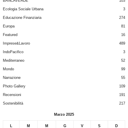
BANCAVERDE
103
Ecologia Sociale Urbana
3
Educazione Finanziaria
274
Europa
81
Featured
16
Imprese&Lavoro
489
IndoPacifico
3
Mediterraneo
52
Mondo
99
Narrazione
55
Photo Gallery
109
Recensioni
191
Sostenibilità
217
Marzo 2025
L
M
M
G
V
S
D