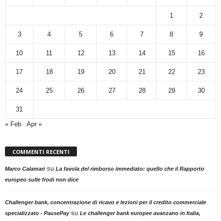
1
2
3
4
5
6
7
8
9
10
11
12
13
14
15
16
17
18
19
20
21
22
23
24
25
26
27
28
29
30
31
« Feb
Apr »
COMMENTI RECENTI
su
Marco Calamari
La favola del rimborso immediato: quello che il Rapporto
europeo sulle frodi non dice
Challenger bank, concentrazione di ricavo e lezioni per il credito commerciale
su
specializzato - PausePay
Le challenger bank europee avanzano in Italia,