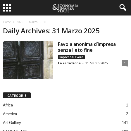
Home
2025
Marzo
31
Daily Archives: 31 Marzo 2025
Favola anonima d’impresa
senza lieto fine
Imprese&Lavoro
La redazione
-
31 Marzo 2025
1
CATEGORIE
Africa
1
America
2
Art Gallery
141