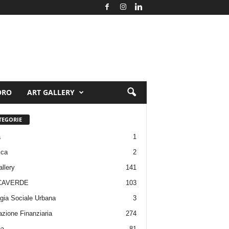
ORO
ART GALLERY
TEGORIE
a
1
ica
2
allery
141
CAVERDE
103
gia Sociale Urbana
3
zione Finanziaria
274
pa
81