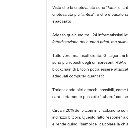
Visto che le criptovalute sono “
fatte
” di cr
criptovaluta più “
antica
”, e che è basato su
spacciato
.
Adesso qualcuno tra i 24 informatissimi lett
fattorizzazione dei numeri primi, ma sulle m
Tutto vero, ma insufficiente. Gli algoritmi 
sono più robusti degli onnipresenti RSA 
blockchain di Bitcoin potrà essere attacc
adeguati computer quantistici.
Tralasciando altri attacchi possibili, come
sarà certamente possibile “rubare” con sem
Circa il 20% dei bitcoin in circolazione sono
indirizzo bitcoin. Questo fatto “espone” al
e rende quindi “semplice” calcolare la chia