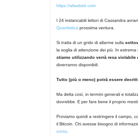
https://atlasbetr.com
I 24 instancabili lettori di Cassandra avr
Quantistica
prossima ventura.
Si tratta di un grido di allarme sulla
sotto
la soglia di attenzione dei più. In estrema 
stiamo utilizzando verrà resa violabile
diverranno disponibili.
Tutto (più o meno) potrà essere decritta
Ma detta così, in termini generali e totaliz
dovrebbe. E per fare bene il proprio mestie
Proviamo quindi a restringere il campo, co
il Bitcoin. Chi avesse bisogno di informazi
corso
.