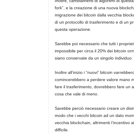
Inoltre, cambiamenti di algoritmi di quest
fork”, e la creazione di una nuova blockch
migrazione dei bitcoin dalla vecchia bloc
di un protocollo di trasferimento e di un 
questa operazione.
Sarebbe poi necessario che tutti i proprie
impossibile per circa il 20% dei bitcoin orma
siano conservate da un singolo individuo.
Inoltre all’inizio i “nuovi” bitcoin varreb
comincerebbero a perdere valore mano mano
fare il trasferimento, dovrebbero fare un
cosa che vale di meno.
Sarebbe perciò necessario creare un disin
modo che i vecchi bitcoin ad un dato momen
vecchia blockchain, altrimenti l’incentiv
difficile.