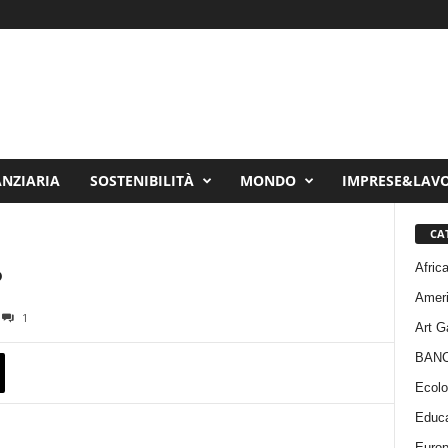
ANZIARIA
SOSTENIBILITÀ
MONDO
IMPRESE&LAV
CA
Afric
?
Amer
1
Art G
BAN
Ecolo
Educa
Euro