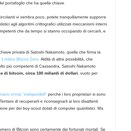
 del portafoglio che ha quella chiave.
ircolanti vi sembra poco, potete tranquillamente supporre
istici agli algoritmi crittografici utilizzati meccanismi interni
mpetenti che da tempo si stanno occupando di cercarli, e
chiave privata di Satoshi Nakamoto, quella che firma la
,
il mitico Blocco Zero
. Aldilà di altre possibilità, che
olto più competenti di Cassandra, Satoshi Nakamoto
e di bitcoin, circa 100 miliardi di dollari
, vuoto per
imano ormai “
indisponibili
”
perché i loro proprietari si sono
Tentare di recuperarli e riconsegnarli ai loro disattenti
one per dei boy-scout dotati di computer quantistici. Ma
numero di Bitcoin sono certamente dei fortunati mortali. Se