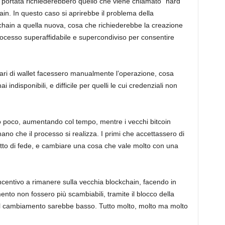
a portata richiederebbero quello che viene chiamato “hard
ain. In questo caso si aprirebbe il problema della
kchain a quella nuova, cosa che richiederebbe la creazione
processo superaffidabile e supercondiviso per consentire
tari di wallet facessero manualmente l’operazione, cosa
i indisponibili, e difficile per quelli le cui credenziali non
bero poco, aumentando col tempo, mentre i vecchi bitcoin
 che il processo si realizza. I primi che accettassero di
 atto di fede, e cambiare una cosa che vale molto con una
centivo a rimanere sulla vecchia blockchain, facendo in
to non fossero più scambiabili, tramite il blocco della
o al cambiamento sarebbe basso. Tutto molto, molto ma molto