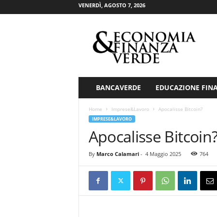
VENERDÌ, AGOSTO 7, 2026
E
c
o
n
o
m
i
BANCAVERDE
EDUCAZIONE FIN
a
&
Home
Imprese&Lavoro
Apocalisse Bitcoin?
F
IMPRESE&LAVORO
i
Apocalisse Bitcoin
n
a
By
Marco Calamari
-
4 Maggio 2025
764
n
z
a
V
e
r
d