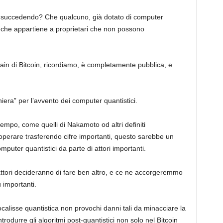
ià succedendo? Che qualcuno, già dotato di computer
o che appartiene a proprietari che non possono
in di Bitcoin, ricordiamo, è completamente pubblica, e
iera” per l’avvento dei computer quantistici.
empo, come quelli di Nakamoto od altri definiti
 operare trasferendo cifre importanti, questo sarebbe un
computer quantistici da parte di attori importanti.
attori decideranno di fare ben altro, e ce ne accorgeremmo
ù importanti.
calisse quantistica non provochi danni tali da minacciare la
trodurre gli algoritmi post-quantistici non solo nel Bitcoin