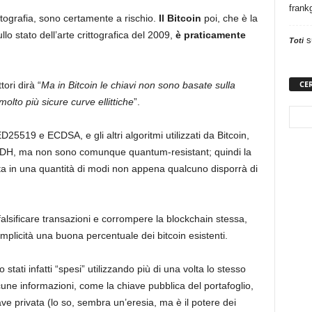
frank
ittografia, sono certamente a rischio.
Il Bitcoin
poi, che è la
llo stato dell’arte crittografica del 2009,
è praticamente
s
Toti
CE
ori dirà “
Ma in Bitcoin le chiavi non sono basate sulla
olto più sicure curve ellittiche
”.
ED25519 e ECDSA, e gli altri algoritmi utilizzati da Bitcoin,
e DH, ma non sono comunque quantum-resistant; quindi la
ata in una quantità di modi non appena qualcuno disporrà di
 falsificare transazioni e corrompere la blockchain stessa,
plicità una buona percentuale dei bitcoin esistenti.
 stati infatti “spesi” utilizzando più di una volta lo stesso
cune informazioni, come la chiave pubblica del portafoglio,
ve privata (lo so, sembra un’eresia, ma è il potere dei