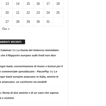
13
14
15
16
17
18
20
21
22
23
24
25
27
28
29
30
31
Giu »
MMENTI RECENTI
su
 Calamari
La favola del rimborso immediato:
 che il Rapporto europeo sulle frodi non dice
nger bank, concentrazione di ricavo e lezioni per il
su
o commerciale specializzato - PausePay
Le
nger bank europee avanzano in Italia, mentre le
ne arrancano: un confronto tra modelli
u
Storia di due amiche e di un cane che sapeva
e e scrivere