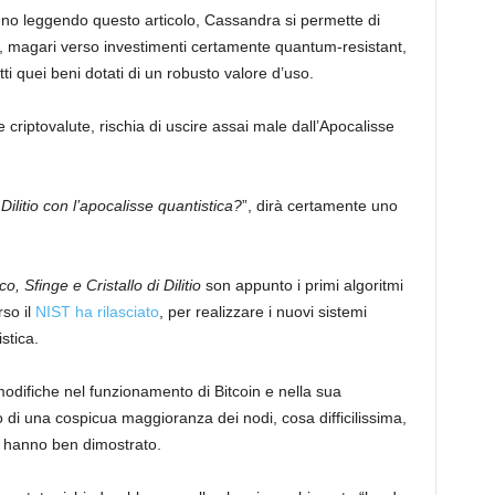
o leggendo questo articolo, Cassandra si permette di
nio, magari verso investimenti certamente quantum-resistant,
tutti quei beni dotati di un robusto valore d’uso.
le criptovalute, rischia di uscire assai male dall’Apocalisse
Dilitio con l’apocalisse quantistica?
”, dirà certamente uno
co, Sfinge e Cristallo di Dilitio
son appunto i primi algoritmi
rso il
NIST ha rilasciato
, per realizzare i nuovi sistemi
stica.
odifiche nel funzionamento di Bitcoin e nella sua
o di una cospicua maggioranza dei nodi, cosa difficilissima,
in hanno ben dimostrato.