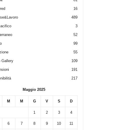
red
16
ese&Lavoro
489
acifico
3
erraneo
52
o
99
zione
55
 Gallery
109
sioni
191
ibilità
217
Maggio 2025
M
M
G
V
S
D
1
2
3
4
6
7
8
9
10
11