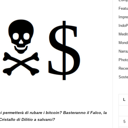
Featu
Impr
IndoP
Medit
Mond
Narra
Photo
Recen
Sosten
L
i permetterà di rubare i bitcoin? Basteranno il Falco, la
Cristallo di Dilitio a salvarci?
5