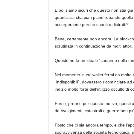
E poi siamo sicuri che questo non stia g
quantistici, stia pian piano rubando quell
accorgersene perché spariti o distratti?
Bene, certamente non ancora. La blockcha
scrutinata in continuazione da molti attori.
Questo ne fa un ideale “canarino nella min
Nel momento in cui wallet fermi da molto t
“indisponibili”, dovessero ricominciare ad
indizio molto forte dell’utilizzo occulto di 
Forse, proprio per questo motivo, questi 
da rivolgimenti, catastrofi e guerre ben pi
Posto che ci sia ancora tempo, e che l’apo
sopravvivenza della società tecnologica, in