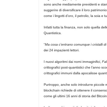
sono anche mediamente previdenti e stann
suggerire di diversificare il loro patrimo
come i lingotti d’oro, il petrolio, la soia e 
Infatti tutta la finanza, non solo quella del
Quantistica.
“
Ma cosa c’entrano comunque i cristalli di 
dei 24 impazienti lettori.
I nuovi algoritmi dai nomi immaginifici,
Fal
crittografici post-quantistici che l’anno sco
crittografici immuni dalla apocalisse quanti
Purtroppo, anche solo introdurre piccole m
blockchain richiede di ottenere il consens
come gli ultimi 16 anni di storia del Bitco