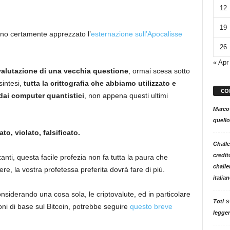
12
19
anno certamente apprezzato l’
esternazione sull’Apocalisse
26
« Apr
valutazione di una vecchia questione
, ormai scesa sotto
sintesi,
tutta la crittografia che abbiamo utilizzato e
CO
 dai computer quantistici
, non appena questi ultimi
Marco
quello
to, violato, falsificato.
Challe
credit
zanti, questa facile profezia non fa tutta la paura che
challe
re, la vostra profetessa preferita dovrà fare di più.
italia
nsiderando una cosa sola, le criptovalute, ed in particolare
s
Toti
oni di base sul Bitcoin, potrebbe seguire
questo breve
legger