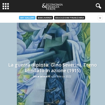
ART GALLERY
BANCAVERDE
EDUCAZIONE FINANZIARIA
La guerra dipinta: Gino Severini, Treno
blindato in azione (1915)
luca alinari
-
12 Marzo 2022