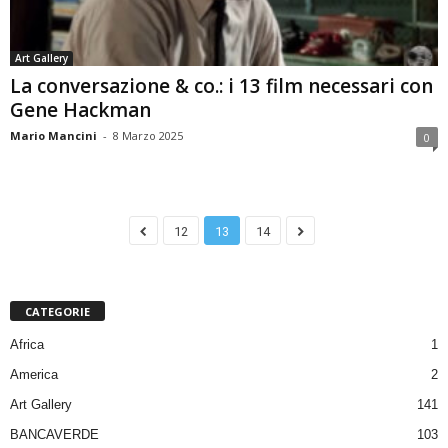
Art Gallery
La conversazione & co.: i 13 film necessari con
Gene Hackman
Mario Mancini
-
8 Marzo 2025
0
12
13
14
CATEGORIE
Africa
1
America
2
Art Gallery
141
BANCAVERDE
103