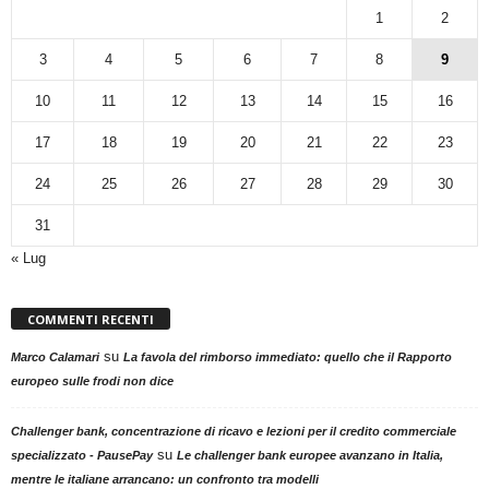
1
2
3
4
5
6
7
8
9
10
11
12
13
14
15
16
17
18
19
20
21
22
23
24
25
26
27
28
29
30
31
« Lug
COMMENTI RECENTI
su
Marco Calamari
La favola del rimborso immediato: quello che il Rapporto
europeo sulle frodi non dice
Challenger bank, concentrazione di ricavo e lezioni per il credito commerciale
su
specializzato - PausePay
Le challenger bank europee avanzano in Italia,
mentre le italiane arrancano: un confronto tra modelli