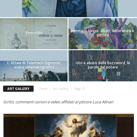
Hermann Hesse: alberi, letteratura e
Pinocchio
pittura
L’ Alzaia di Telemaco Signorini,
Uso e abuso delle buzzword, le
scena cinematografica
parole del potere
ART GALLERY
Home
Art Gallery
Page 13
Scritti, commenti sonori e video affidati al pittore Luca Alinari