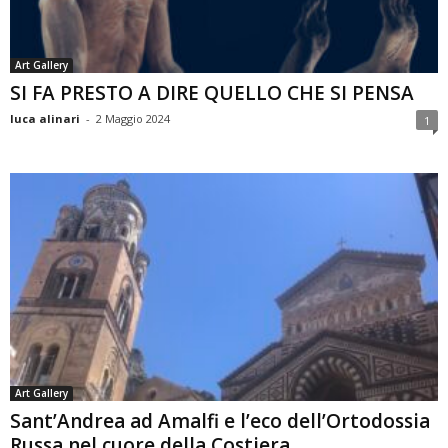
Art Gallery
SI FA PRESTO A DIRE QUELLO CHE SI PENSA
luca alinari
-
2 Maggio 2024
1
Art Gallery
Sant’Andrea ad Amalfi e l’eco dell’Ortodossia
Russa nel cuore della Costiera