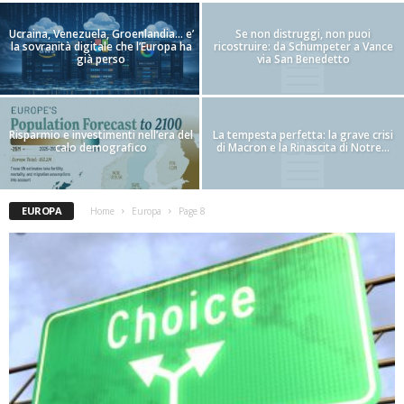
Ucraina, Venezuela, Groenlandia… e’
Se non distruggi, non puoi
la sovranità digitale che l’Europa ha
ricostruire: da Schumpeter a Vance
già perso
via San Benedetto
Risparmio e investimenti nell’era del
La tempesta perfetta: la grave crisi
calo demografico
di Macron e la Rinascita di Notre...
EUROPA
Home
Europa
Page 8