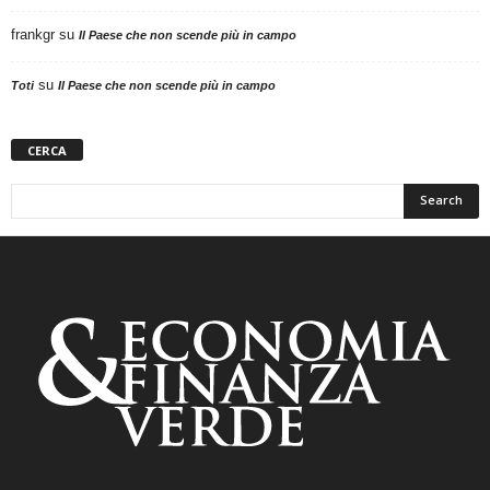
frankgr
su
Il Paese che non scende più in campo
su
Toti
Il Paese che non scende più in campo
CERCA