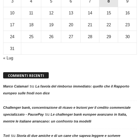
3
4
5
6
7
8
9
10
11
12
13
14
15
16
17
18
19
20
21
22
23
24
25
26
27
28
29
30
31
« Lug
COMMENTI RECENTI
su
Marco Calamari
La favola del rimborso immediato: quello che il Rapporto
europeo sulle frodi non dice
Challenger bank, concentrazione di ricavo e lezioni per il credito commerciale
su
specializzato - PausePay
Le challenger bank europee avanzano in Italia,
mentre le italiane arrancano: un confronto tra modelli
su
Toti
Storia di due amiche e di un cane che sapeva leggere e scrivere