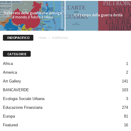
Nella rete delle guerre che avvolge
E’ il tempo della guerra ibrida
il mondo il fulcro è l’Asia
INDOPACIFICO
Home
IndoPacifico
CATEGORIE
Africa
1
America
2
Art Gallery
141
BANCAVERDE
103
Ecologia Sociale Urbana
3
Educazione Finanziaria
274
Europa
81
Featured
16