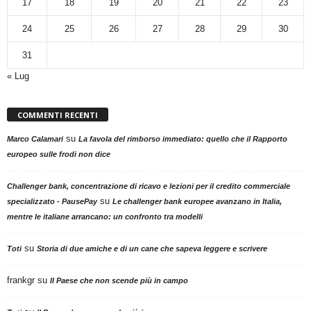
17
18
19
20
21
22
23
24
25
26
27
28
29
30
31
« Lug
COMMENTI RECENTI
su
Marco Calamari
La favola del rimborso immediato: quello che il Rapporto
europeo sulle frodi non dice
Challenger bank, concentrazione di ricavo e lezioni per il credito commerciale
su
specializzato - PausePay
Le challenger bank europee avanzano in Italia,
mentre le italiane arrancano: un confronto tra modelli
su
Toti
Storia di due amiche e di un cane che sapeva leggere e scrivere
frankgr
su
Il Paese che non scende più in campo