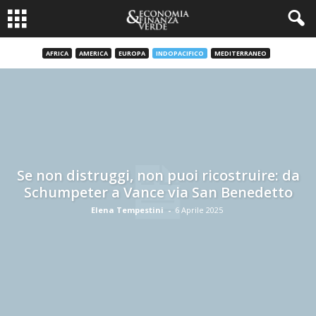
AFRICA
AMERICA
EUROPA
INDOPACIFICO
MEDITERRANEO
Se non distruggi, non puoi ricostruire: da
Schumpeter a Vance via San Benedetto
Elena Tempestini
-
6 Aprile 2025