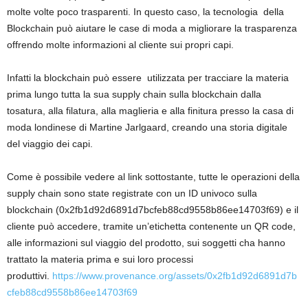
molte volte poco trasparenti. In questo caso, la tecnologia
della
Blockchain può aiutare le case di moda a migliorare la trasparenza
offrendo molte informazioni al cliente sui propri capi.
Infatti la blockchain può essere
utilizzata per tracciare la materia
prima lungo tutta la sua supply chain sulla blockchain dalla
tosatura, alla filatura, alla maglieria e alla finitura presso la casa di
moda londinese di Martine Jarlgaard, creando una storia digitale
del viaggio dei capi.
Come è possibile vedere al link sottostante, tutte le operazioni della
supply chain sono state registrate con un ID univoco sulla
blockchain (0x2fb1d92d6891d7bcfeb88cd9558b86ee14703f69) e il
cliente può accedere, tramite un’etichetta contenente un QR code,
alle informazioni sul viaggio del prodotto, sui soggetti cha hanno
trattato la materia prima e sui loro processi
produttivi.
https://www.provenance.org/assets/0x2fb1d92d6891d7b
cfeb88cd9558b86ee14703f69