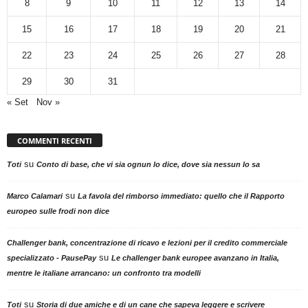
8
9
10
11
12
13
14
15
16
17
18
19
20
21
22
23
24
25
26
27
28
29
30
31
« Set
Nov »
COMMENTI RECENTI
su
Toti
Conto di base, che vi sia ognun lo dice, dove sia nessun lo sa
su
Marco Calamari
La favola del rimborso immediato: quello che il Rapporto
europeo sulle frodi non dice
Challenger bank, concentrazione di ricavo e lezioni per il credito commerciale
su
specializzato - PausePay
Le challenger bank europee avanzano in Italia,
mentre le italiane arrancano: un confronto tra modelli
su
Toti
Storia di due amiche e di un cane che sapeva leggere e scrivere