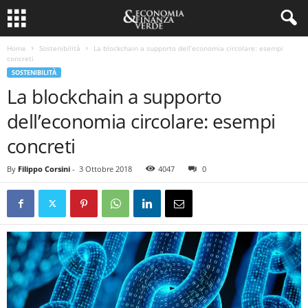
Home
Sostenibilità
La blockchain a supporto dell’economia circolare: esempi
concreti
SOSTENIBILITÀ
La blockchain a supporto
dell’economia circolare: esempi
concreti
By
Filippo Corsini
-
3 Ottobre 2018
4047
0