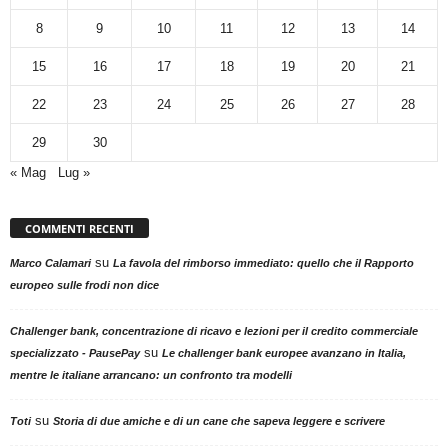
8
9
10
11
12
13
14
15
16
17
18
19
20
21
22
23
24
25
26
27
28
29
30
« Mag
Lug »
COMMENTI RECENTI
su
Marco Calamari
La favola del rimborso immediato: quello che il Rapporto
europeo sulle frodi non dice
Challenger bank, concentrazione di ricavo e lezioni per il credito commerciale
su
specializzato - PausePay
Le challenger bank europee avanzano in Italia,
mentre le italiane arrancano: un confronto tra modelli
su
Toti
Storia di due amiche e di un cane che sapeva leggere e scrivere