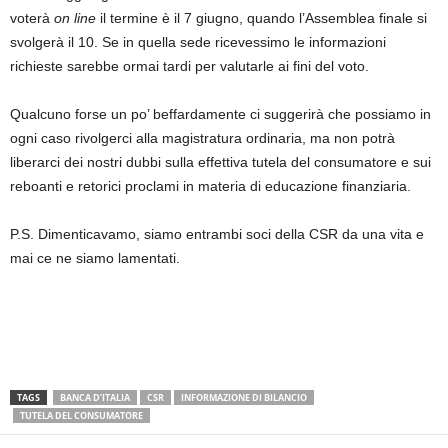
voterà
on line
il termine è il 7 giugno, quando l’Assemblea finale si
svolgerà il 10. Se in quella sede ricevessimo le informazioni
richieste sarebbe ormai tardi per valutarle ai fini del voto.
Qualcuno forse un po’ beffardamente ci suggerirà che possiamo in
ogni caso rivolgerci alla magistratura ordinaria, ma non potrà
liberarci dei nostri dubbi sulla effettiva tutela del consumatore e sui
reboanti e retorici proclami in materia di educazione finanziaria.
P.S. Dimenticavamo, siamo entrambi soci della CSR da una vita e
mai ce ne siamo lamentati.
TAGS
BANCA D’ITALIA
CSR
INFORMAZIONE DI BILANCIO
TUTELA DEL CONSUMATORE