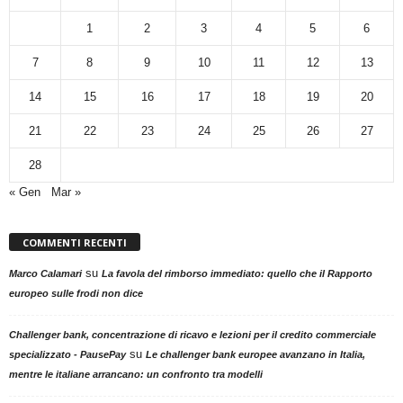
1
2
3
4
5
6
7
8
9
10
11
12
13
14
15
16
17
18
19
20
21
22
23
24
25
26
27
28
« Gen
Mar »
COMMENTI RECENTI
su
Marco Calamari
La favola del rimborso immediato: quello che il Rapporto
europeo sulle frodi non dice
Challenger bank, concentrazione di ricavo e lezioni per il credito commerciale
su
specializzato - PausePay
Le challenger bank europee avanzano in Italia,
mentre le italiane arrancano: un confronto tra modelli