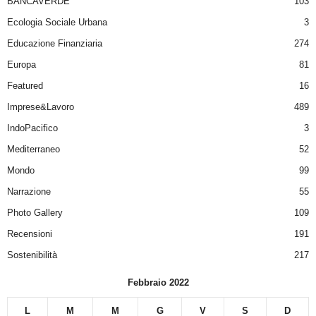
BANCAVERDE
103
Ecologia Sociale Urbana
3
Educazione Finanziaria
274
Europa
81
Featured
16
Imprese&Lavoro
489
IndoPacifico
3
Mediterraneo
52
Mondo
99
Narrazione
55
Photo Gallery
109
Recensioni
191
Sostenibilità
217
Febbraio 2022
L
M
M
G
V
S
D