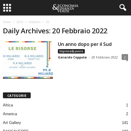
Home
2022
Febbraio
20
Daily Archives: 20 Febbraio 2022
Un anno dopo per il Sud
Imprese&Lavoro
Gerardo Coppola
-
20 Febbraio 2022
2
CATEGORIE
Africa
1
America
2
Art Gallery
141