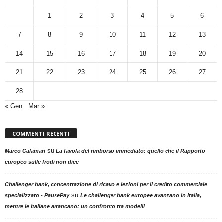
1
2
3
4
5
6
7
8
9
10
11
12
13
14
15
16
17
18
19
20
21
22
23
24
25
26
27
28
« Gen
Mar »
COMMENTI RECENTI
su
Marco Calamari
La favola del rimborso immediato: quello che il Rapporto
europeo sulle frodi non dice
Challenger bank, concentrazione di ricavo e lezioni per il credito commerciale
su
specializzato - PausePay
Le challenger bank europee avanzano in Italia,
mentre le italiane arrancano: un confronto tra modelli