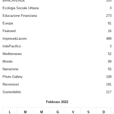
BANCAVERDE
103
Ecologia Sociale Urbana
3
Educazione Finanziaria
273
Europa
81
Featured
16
Imprese&Lavoro
488
IndoPacifico
3
Mediterraneo
52
Mondo
99
Narrazione
55
Photo Gallery
109
Recensioni
191
Sostenibilità
217
Febbraio 2022
L
M
M
G
V
S
D