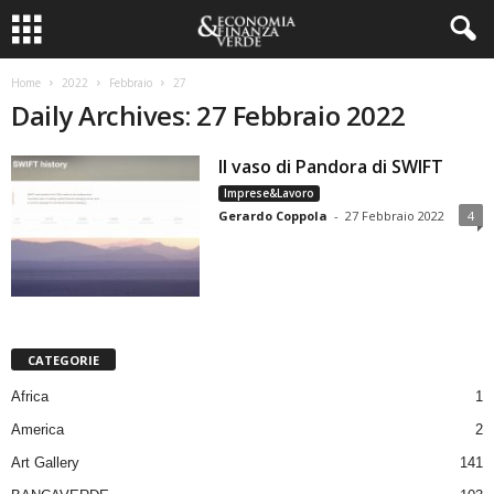
Home
2022
Febbraio
27
Daily Archives: 27 Febbraio 2022
Il vaso di Pandora di SWIFT
Imprese&Lavoro
Gerardo Coppola
-
27 Febbraio 2022
4
CATEGORIE
Africa
1
America
2
Art Gallery
141