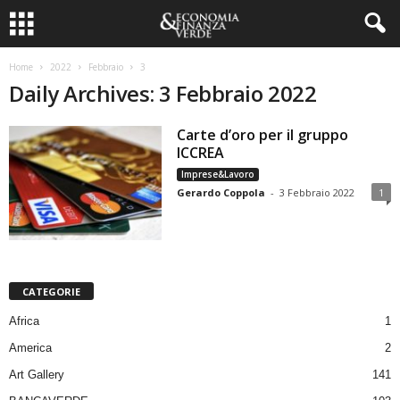
Home
2022
Febbraio
3
Daily Archives: 3 Febbraio 2022
Carte d’oro per il gruppo
ICCREA
Imprese&Lavoro
Gerardo Coppola
-
3 Febbraio 2022
1
CATEGORIE
Africa
1
America
2
Art Gallery
141