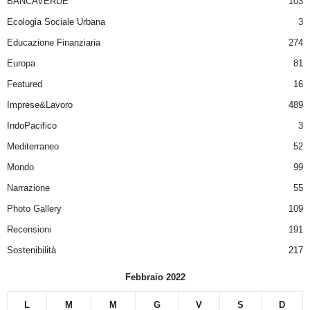
BANCAVERDE
103
Ecologia Sociale Urbana
3
Educazione Finanziaria
274
Europa
81
Featured
16
Imprese&Lavoro
489
IndoPacifico
3
Mediterraneo
52
Mondo
99
Narrazione
55
Photo Gallery
109
Recensioni
191
Sostenibilità
217
Febbraio 2022
L
M
M
G
V
S
D