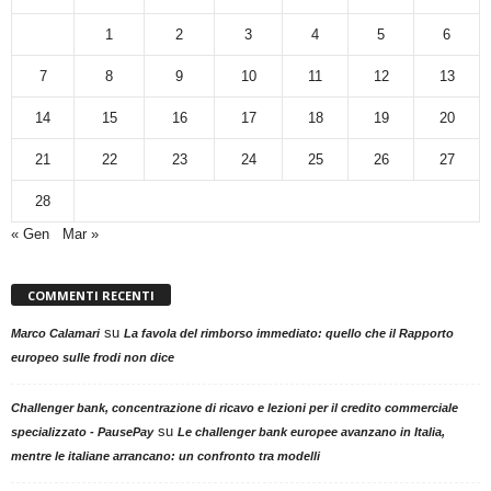
1
2
3
4
5
6
7
8
9
10
11
12
13
14
15
16
17
18
19
20
21
22
23
24
25
26
27
28
« Gen
Mar »
COMMENTI RECENTI
su
Marco Calamari
La favola del rimborso immediato: quello che il Rapporto
europeo sulle frodi non dice
Challenger bank, concentrazione di ricavo e lezioni per il credito commerciale
su
specializzato - PausePay
Le challenger bank europee avanzano in Italia,
mentre le italiane arrancano: un confronto tra modelli