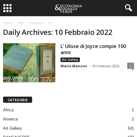
Home
2022
Febbraio
10
Daily Archives: 10 Febbraio 2022
L’ Ulisse di Joyce compie 100
anni
Art Gallery
Mario Mancini
-
10 Febbraio 2022
2
CATEGORIE
Africa
1
America
2
Art Gallery
141