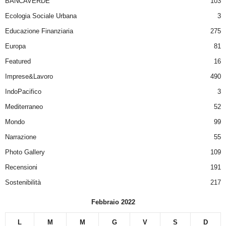
BANCAVERDE
103
Ecologia Sociale Urbana
3
Educazione Finanziaria
275
Europa
81
Featured
16
Imprese&Lavoro
490
IndoPacifico
3
Mediterraneo
52
Mondo
99
Narrazione
55
Photo Gallery
109
Recensioni
191
Sostenibilità
217
Febbraio 2022
L
M
M
G
V
S
D