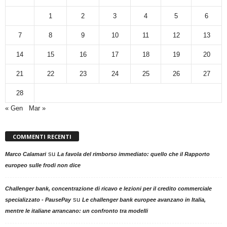
1
2
3
4
5
6
7
8
9
10
11
12
13
14
15
16
17
18
19
20
21
22
23
24
25
26
27
28
« Gen
Mar »
COMMENTI RECENTI
su
Marco Calamari
La favola del rimborso immediato: quello che il Rapporto
europeo sulle frodi non dice
Challenger bank, concentrazione di ricavo e lezioni per il credito commerciale
su
specializzato - PausePay
Le challenger bank europee avanzano in Italia,
mentre le italiane arrancano: un confronto tra modelli