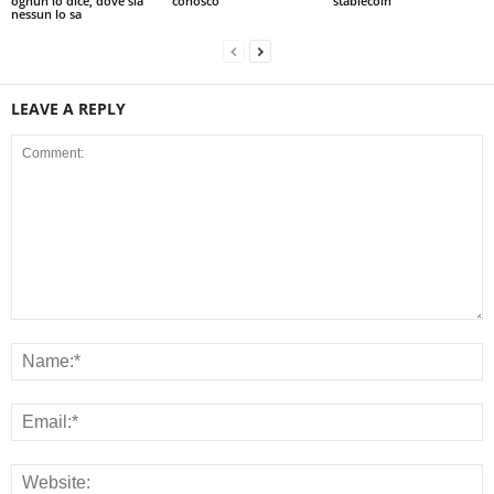
ognun lo dice, dove sia
conosco
stablecoin
nessun lo sa
LEAVE A REPLY