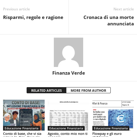
Previous article
Next article
Risparmi, regole e ragione
Cronaca di una morte
annunciata
Finanza Verde
RELATED ARTICLES
MORE FROM AUTHOR
Educazione Finanziaria
Educazione Finanziaria
Educazione Finanziaria
Conto di base, che vi sia
Agosto, conto mio non ti
Flowpay e gli euro