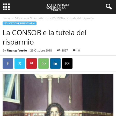
Home
Educazione Finanziaria
La CONSOB e la tutela del risparmio
EDUCAZIONE FINANZIARIA
La CONSOB e la tutela del
risparmio
By
Finanza Verde
-
29 Ottobre 2018
1897
0