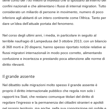
tiene conto dei 750 milioni di individui che si spostano all’interno dei
confini nazionali e che alimentano i flussi di
internal migration
. Tutto
considerato un miliardo di persone in movimento, numero di poco
inferiore agli abitanti di un intero continente come l’Africa. Tanto per
dare un’idea dell’attuale portata del fenomeno.
Nel corso degli ultimi anni, i media, in particolare
in seguito
al
terribile naufragio di Lampedusa del 3 ottobre 2013, con un bilancio
di 368 morti e 20 dispersi, hanno sp
esso riportato notizie relative
ai
flussi migratori internazionali in modo poco corretto, alime
ntando
confusione e incertezza e prestando poca attenzione alle norme di
diritto
rilevanti.
Il grande assente
Nel dibattito sulle migrazioni molto spesso il grande assente è
proprio
il di
ritto internazionale pubblico che regola
non solo i
rapporti tra Stati,
che restano comunque
titolari del
diritto di
regolare l’ingresso e la permanenza dei
cittadini stranieri e apolidi
ne
l proprio territorio,
ma anche, nella sua connotazione più
nobile e