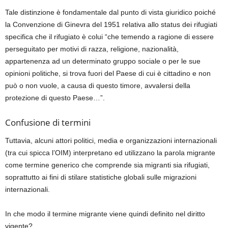
Tale distinzione
è fondamentale
dal punto di vista giuridico
poiché
la Convenzione di Ginevra del 1951 relativa allo status dei rifugiati
specifica che il rifugiato è c
olui “che temendo a ragione di essere
perseguitato per motivi di razza, religione, nazionalità,
appartenenza ad un determinato gruppo sociale o per le sue
opinioni politiche, si trova fuori del Paese di cui è cittadino e non
può o non vuole, a causa di questo timore, avvalersi della
protezione di questo Paese
…”.
Confusione di termini
Tuttavia, a
lcuni attori politici,
media e
organizzazioni internazionali
(tra cui spicca l’
OIM)
interpr
etano ed utilizzano la parola migrante
come termine generico che comprende
sia migranti sia
rifugiati
,
soprattutto ai fini di stilare statistiche globali sulle
mi
grazioni
internazionali
.
In che modo il termine mi
grante viene quindi definito nel diritto
vigente?