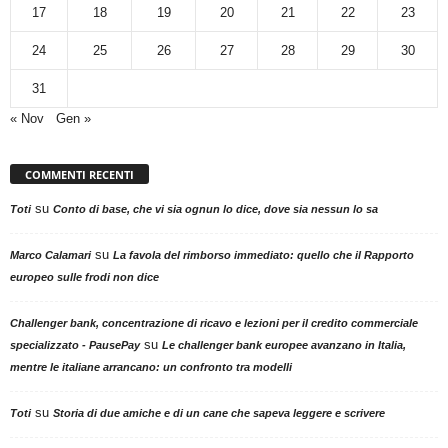
17
18
19
20
21
22
23
24
25
26
27
28
29
30
31
« Nov
Gen »
COMMENTI RECENTI
su
Toti
Conto di base, che vi sia ognun lo dice, dove sia nessun lo sa
su
Marco Calamari
La favola del rimborso immediato: quello che il Rapporto
europeo sulle frodi non dice
Challenger bank, concentrazione di ricavo e lezioni per il credito commerciale
su
specializzato - PausePay
Le challenger bank europee avanzano in Italia,
mentre le italiane arrancano: un confronto tra modelli
su
Toti
Storia di due amiche e di un cane che sapeva leggere e scrivere