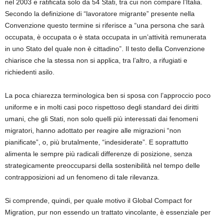
nel 2003 e
ratificata solo da 54 Stati, tra cui non compare l’Italia.
Secondo la definizione di “lavoratore migrante” presente nella
Convenzione questo termine si riferisce a
“
una persona che sarà
occupata, è occupata o è stata occupata in un’attività remunerata
in uno Stato del quale non è cittadino
”. I
l testo della Convenzione
chiarisce che la stessa non si applica, tra l’altro,
a rifugiati e
richiedenti asilo.
La poca chiarezza terminologica ben si sposa con l’approccio poco
uniforme e
in molti casi poco rispettoso degli standard dei diritti
umani, che gli Stati, non solo quelli più interessati dai fenomeni
migratori, hanno adottato per reagire alle migrazioni “non
pianificate”, o, più brutalmente, “indesiderate”. E soprattutto
alimenta le sempre più radicali differenze di posizione, senza
strategicamente preoccuparsi della sostenibilità nel tempo delle
contrapposizioni ad un fenomeno di tale rilevanza.
Si comp
rende, quindi, per quale motivo il Global Compact for
Migration, pur non essendo un trattato vincolante, è essenziale per