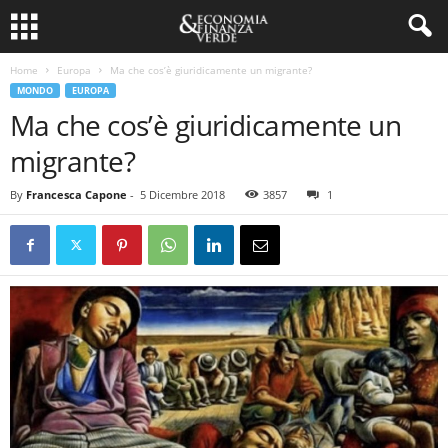
Home
Europa
Ma che cos’è giuridicamente un migrante?
MONDO
EUROPA
Ma che cos’è giuridicamente un
migrante?
By
Francesca Capone
-
5 Dicembre 2018
3857
1