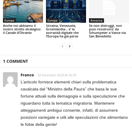
Europa
Europa
America
Anche noi abbiamo il
Ucraina, Venezuela,
Se non distruggi, non
nostro stretto strategico:
Groenlandia… e’ la
puoi ricostruire: da
il Canale d’Otranto
sovranità digitale che
Schumpeter a Vance via
l’Europa ha già perso
San Benedetto
1 COMMENT
Franco
10 Dicembre 2018 At 10:30
L’articolo fornisce elementi chiari sulla problematica
cavalcata dal “Ministro della Paura” che basa le sue
fortune attuali sulla demagogia e sulla speculazione che
riguardano tutta la tematica migratoria. Mantenere
atteggiamenti ambigui consente, infatti, di assumere
posizioni variegate e utili alle speculazioni che alimentano
le fobie della gente!