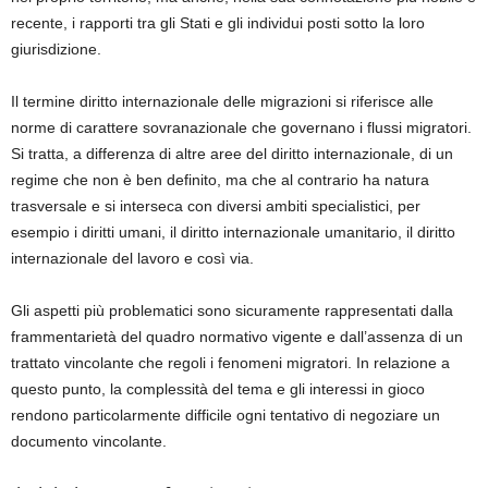
recent
e, i rapporti tra gli Stati e
gli individui posti sotto la loro
giurisdizione.
Il termine diritto internazionale delle migrazioni
si riferisce alle
norme di carattere sovranazionale che governano i flussi migratori.
Si tratta, a differenza di altre aree del diritto internazionale, di un
regime che non è ben definito, ma che al contr
ario ha natura
trasversale e si
interseca con
diversi
ambiti
specialistici
, per
esempio i diritti umani, il diritto internazionale umanitario, il diritto
inter
nazionale del lavoro e così via.
Gli aspetti più problematici sono sicuramente
rappresentati dal
la
frammentarietà del quadro normativo vigente e
dal
l’assenza di un
trattato vincolante che regoli
i fenomeni migratori. In relazione a
questo punto
, la complessità del tema e gli interessi in gioco
rendono particolarmente diffi
cile ogni tentativo di negoziare
un
documento vincolante.