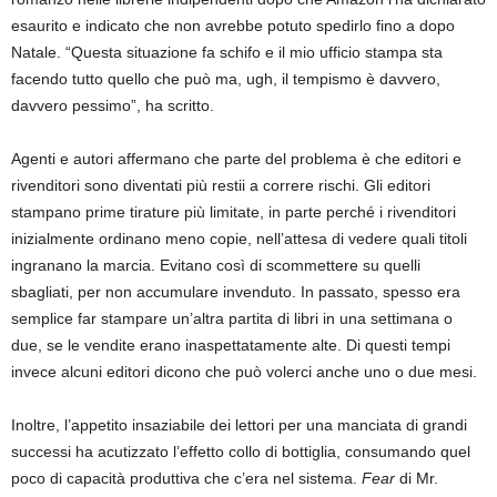
esaurito e indicato che non avrebbe potuto spedirlo fino a dopo
Natale. “Questa situazione fa schifo e il mio ufficio stampa sta
facendo tutto quello che può ma, ugh, il tempismo è davvero,
davvero pessimo”, ha scritto.
Agenti e autori affermano che parte del problema è che editori e
rivenditori sono diventati più restii a correre rischi. Gli editori
stampano prime tirature più limitate, in parte perché i rivenditori
inizialmente ordinano meno copie, nell’attesa di vedere quali titoli
ingranano la marcia. Evitano così di scommettere su quelli
sbagliati, per non accumulare invenduto. In passato, spesso era
semplice far stampare un’altra partita di libri in una settimana o
due, se le vendite erano inaspettatamente alte. Di questi tempi
invece alcuni editori dicono che può volerci anche uno o due mesi.
Inoltre, l’appetito insaziabile dei lettori per una manciata di grandi
successi ha acutizzato l’effetto collo di bottiglia, consumando quel
poco di capacità produttiva che c’era nel sistema.
Fear
di Mr.