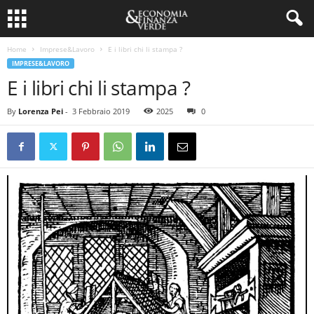
Home
Imprese&Lavoro
E i libri chi li stampa ?
IMPRESE&LAVORO
E i libri chi li stampa ?
By
Lorenza Pei
-
3 Febbraio 2019
2025
0