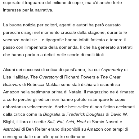
superato il traguardo del milione di copie, ma c’è anche forte
interesse per la narrativa.
La buona notizia per editori, agenti e autori ha però causato
parecchi disagi nel momento cruciale della stagione, durante le
vacanze natalizie. Le tipografie hanno infatti faticato a tenere il
passo con l’impennata della domanda. Il che ha generato arretrati
che hanno portato a deficit nelle scorte di molti titoli.
Alcuni dei successi di critica di quest’anno, tra cui
Asymmetry
di
Lisa Halliday,
The Overstory
di Richard Powers e
The Great
Believers
di Rebecca Makkai sono stati dichiarati esauriti su
Amazon nella settimana prima di Natale. Il magazzino ne è rimasto
a corto perché gli editori non hanno potuto ristampare le copie
abbastanza velocemente. Anche best-seller di non fiction acclamati
dalla critica come la
Biografia di Frederick Douglass
di David W.
Blight, il libro di ricette
Salt, Fat, Acid, Heat
di Samin Nosrat e
Astroball
di Ben Reiter erano disponibili su Amazon con tempi di
consegna dalle due alle quattro settimane.