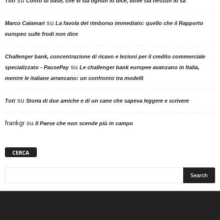
su
Toti
Conto di base, che vi sia ognun lo dice, dove sia nessun lo sa
su
Marco Calamari
La favola del rimborso immediato: quello che il Rapporto
europeo sulle frodi non dice
Challenger bank, concentrazione di ricavo e lezioni per il credito commerciale
su
specializzato - PausePay
Le challenger bank europee avanzano in Italia,
mentre le italiane arrancano: un confronto tra modelli
su
Toti
Storia di due amiche e di un cane che sapeva leggere e scrivere
frankgr
su
Il Paese che non scende più in campo
CERCA