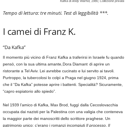
Kafka di Andy Warhol, 1980, Collezione privata
Tempo di lettura: tre minuti. Test di leggibilità ***.
I camei di Franz K.
“Da Kafka”
Il momento più vicino di Franz Kafka a traferirsi in Israele fu quando
pensò, con la sua ultima amante, Dora Diamant di aprire un
ristorante a Tel Aviv. Lei avrebbe cucinato e lui servito ai tavoli.
Purtroppo, la tubercolosi lo colpì a Praga nel giugno 1924, prima
che il “Da Kafka” potesse aprire i battenti. Specialità? Sicuramente,
“capro espiatorio allo spiedo”.
Nel 1939 l’amico di Kafka, Max Brod, fuggì dalla Cecoslovacchia
occupata dai nazisti per la Palestina con una valigia che conteneva
la maggior parte dei manoscritti dello scrittore praghese. Un
patrimonio unico: c’erano i romanzi incompiuti
Il processo
,
Il