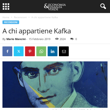
Home
Recensioni
A chi appartiene Kafka
RECENSIONI
A chi appartiene Kafka
By
Mario Mancini
-
15 Febbraio 2019
2024
0