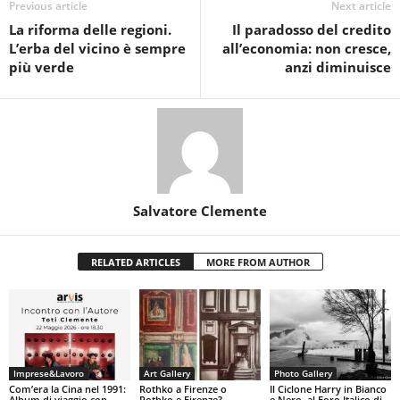
Previous article
Next article
La riforma delle regioni.
Il paradosso del credito
L’erba del vicino è sempre
all’economia: non cresce,
più verde
anzi diminuisce
Salvatore Clemente
RELATED ARTICLES
MORE FROM AUTHOR
Imprese&Lavoro
Art Gallery
Photo Gallery
Com’era la Cina nel 1991:
Rothko a Firenze o
Il Ciclone Harry in Bianco
Album di viaggio con
Rothko e Firenze?
e Nero, al Foro Italico di