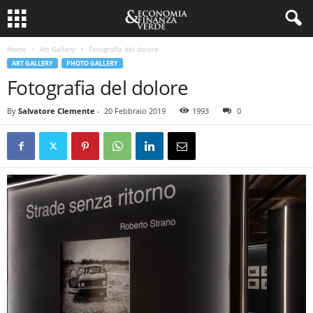
Home
Art Gallery
Fotografia del dolore
ART GALLERY
PHOTO GALLERY
Fotografia del dolore
By
Salvatore Clemente
-
20 Febbraio 2019
1993
0