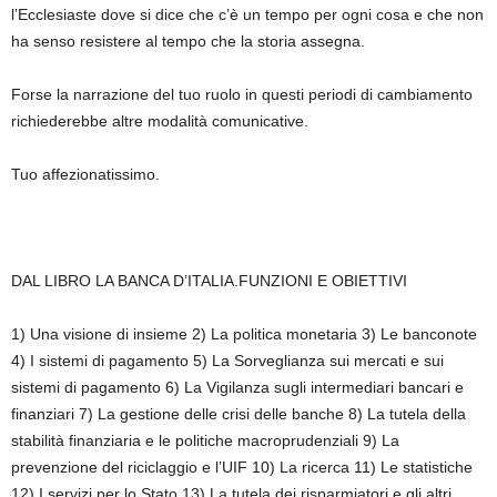
l’Ecclesiaste dove si dice che c’è un tempo per ogni cosa e che non
ha senso resistere al tempo che la storia assegna.
Forse la narrazione del tuo ruolo in questi periodi di cambiamento
richiederebbe altre modalità comunicative.
Tuo affezionatissimo.
DAL LIBRO LA BANCA D’ITALIA.FUNZIONI E OBIETTIVI
1) Una visione di insieme 2) La politica monetaria 3) Le banconote
4) I sistemi di pagamento 5) La Sorveglianza sui mercati e sui
sistemi di pagamento 6) La Vigilanza sugli intermediari bancari e
finanziari 7) La gestione delle crisi delle banche 8) La tutela della
stabilità finanziaria e le politiche macroprudenziali 9) La
prevenzione del riciclaggio e l’UIF 10) La ricerca 11) Le statistiche
12) I servizi per lo Stato 13) La tutela dei risparmiatori e gli altri