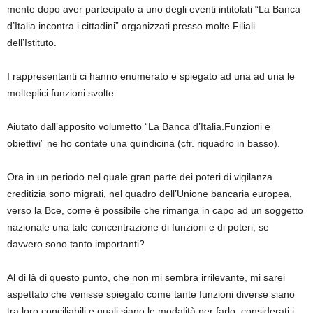
mente dopo aver partecipato a uno degli eventi intitolati “La Banca
d’Italia incontra i cittadini” organizzati presso molte Filiali
dell’Istituto.
I rappresentanti ci hanno enumerato e spiegato ad una ad una le
molteplici funzioni svolte.
Aiutato dall’apposito volumetto “La Banca d’Italia.Funzioni e
obiettivi” ne ho contate una quindicina (cfr. riquadro in basso).
Ora in un periodo nel quale gran parte dei poteri di vigilanza
creditizia sono migrati, nel quadro dell’Unione bancaria europea,
verso la Bce, come è possibile che rimanga in capo ad un soggetto
nazionale una tale concentrazione di funzioni e di poteri, se
davvero sono tanto importanti?
Al di là di questo punto, che non mi sembra irrilevante, mi sarei
aspettato che venisse spiegato come tante funzioni diverse siano
tra loro conciliabili e quali siano le modalità per farlo, considerati i