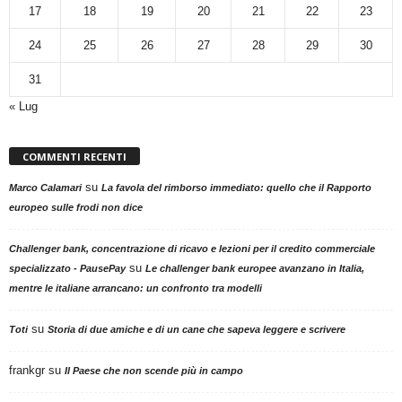
17
18
19
20
21
22
23
24
25
26
27
28
29
30
31
« Lug
COMMENTI RECENTI
su
Marco Calamari
La favola del rimborso immediato: quello che il Rapporto
europeo sulle frodi non dice
Challenger bank, concentrazione di ricavo e lezioni per il credito commerciale
su
specializzato - PausePay
Le challenger bank europee avanzano in Italia,
mentre le italiane arrancano: un confronto tra modelli
su
Toti
Storia di due amiche e di un cane che sapeva leggere e scrivere
frankgr
su
Il Paese che non scende più in campo