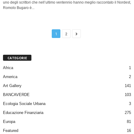
uno degli scrittori che nell’ultimo ventennio hanno meglio raccontato il Nordest,
Romolo Bugaro è...
1
2
CATEGORIE
Africa
1
America
2
Art Gallery
141
BANCAVERDE
103
Ecologia Sociale Urbana
3
Educazione Finanziaria
275
Europa
81
Featured
16