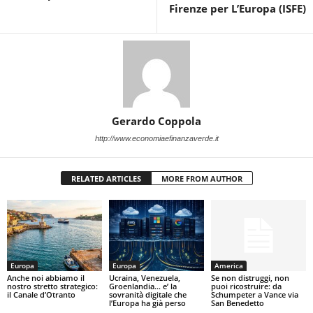
Firenze per L’Europa (ISFE)
Gerardo Coppola
http://www.economiaefinanzaverde.it
RELATED ARTICLES
MORE FROM AUTHOR
Europa
Europa
America
Anche noi abbiamo il
Ucraina, Venezuela,
Se non distruggi, non
nostro stretto strategico:
Groenlandia… e’ la
puoi ricostruire: da
il Canale d’Otranto
sovranità digitale che
Schumpeter a Vance via
l’Europa ha già perso
San Benedetto