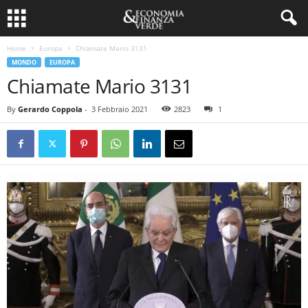
Home
Europa
Chiamate Mario 3131
MONDO
EUROPA
Chiamate Mario 3131
By
Gerardo Coppola
-
3 Febbraio 2021
2823
1