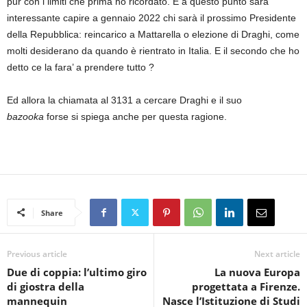
pur con i limiti che prima ho ricordato. E a questo punto sarà
interessante capire a gennaio 2022 chi sarà il prossimo Presidente
della Repubblica: reincarico a Mattarella o elezione di Draghi, come
molti desiderano da quando è rientrato in Italia. E il secondo che ho
detto ce la fara’ a prendere tutto ?
Ed allora la chiamata al 3131 a cercare Draghi e il suo
bazooka
forse si spiega anche per questa ragione.
Share
Previous article
Next article
Due di coppia: l’ultimo giro
La nuova Europa
di giostra della
progettata a Firenze.
mannequin
Nasce l’Istituzione di Studi