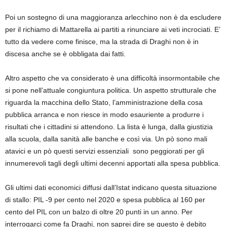
Poi un sostegno di una maggioranza arlecchino non è da escludere
per il richiamo di Mattarella ai partiti a rinunciare ai veti incrociati. E’
tutto da vedere come finisce, ma la strada di Draghi non è in
discesa anche se è obbligata dai fatti.
Altro aspetto che va considerato è una difficoltà insormontabile che
si pone nell’attuale congiuntura politica. Un aspetto strutturale che
riguarda la macchina dello Stato, l’amministrazione della cosa
pubblica arranca e non riesce in modo esauriente a produrre i
risultati che i cittadini si attendono. La lista è lunga, dalla giustizia
alla scuola, dalla sanità alle banche e così via. Un pò sono mali
atavici e un pò questi servizi essenziali sono peggiorati per gli
innumerevoli tagli degli ultimi decenni apportati alla spesa pubblica.
Gli ultimi dati economici diffusi dall’Istat indicano questa situazione
di stallo: PIL -9 per cento nel 2020 e spesa pubblica al 160 per
cento del PIL con un balzo di oltre 20 punti in un anno. Per
interrogarci come fa Draghi, non saprei dire se questo è debito