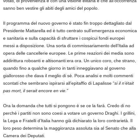
votati, di provenienza e con una visione élitaria e che all’occorrenza
sanno ben vestire gli abiti degli amici del popolo.
Il programma del nuovo governo è stato fin troppo dettagliato dal
Presidente Mattarella ed è tutto centrato sull’emergenza economica
e sanitaria e sulla capacità di sfruttare i cospicui fondi europei
messi a disposizione. Una sorta di commissariamento dell’Italia ad
opera delle cancellerie europee. Le prime reazioni dei media sono
addirittura roboanti e altisonanti:era ora. Un unico coro, che strano,
quando fino a qualche giorno in tanti inneggiavano al governo
giallorosso che dava il meglio di sè. Poca analisi e molti commenti
scontati che sembrano ispirarsi all’epitaffio di Lapalisse “
si il n’était
pas mort, il serait encore en vie.”
Ora la domanda che tutti si pongono è se ce la farà. Credo di no
perchè i partiti non sono coesi a votare un governo Draghi. I grillini,
la Lega e Fratelli d’Italia hanno già dichiarato la loro contrarietà. Il
loro peso determina la maggioranza assoluta sia al Senato che alla
Camera dei Deputati.