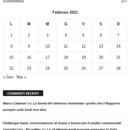
Sostenibilità
217
Febbraio 2021
L
M
M
G
V
S
D
1
2
3
4
5
6
7
8
9
10
11
12
13
14
15
16
17
18
19
20
21
22
23
24
25
26
27
28
« Gen
Mar »
COMMENTI RECENTI
su
Marco Calamari
La favola del rimborso immediato: quello che il Rapporto
europeo sulle frodi non dice
Challenger bank, concentrazione di ricavo e lezioni per il credito commerciale
su
specializzato - PausePay
Le challenger bank europee avanzano in Italia,