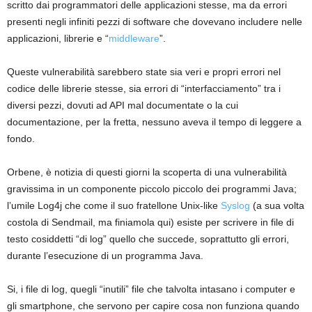
scritto dai programmatori delle applicazioni stesse, ma da errori
presenti negli infiniti pezzi di software che dovevano includere nelle
applicazioni, librerie e “
middleware
”.
Queste vulnerabilità sarebbero state sia veri e propri errori nel
codice delle librerie stesse, sia errori di “interfacciamento” tra i
diversi pezzi, dovuti ad API mal documentate o la cui
documentazione, per la fretta, nessuno aveva il tempo di leggere a
fondo.
Orbene, è notizia di questi giorni la scoperta di una vulnerabilità
gravissima in un componente piccolo piccolo dei programmi Java;
l’umile Log4j che come il suo fratellone Unix-like
Syslog
(a sua volta
costola di Sendmail, ma finiamola qui) esiste per scrivere in file di
testo cosiddetti “di log” quello che succede, soprattutto gli errori,
durante l’esecuzione di un programma Java.
Si, i file di log, quegli “inutili” file che talvolta intasano i computer e
gli smartphone, che servono per capire cosa non funziona quando