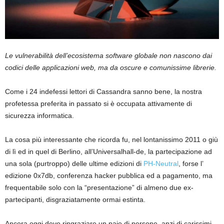
Le vulnerabilità dell’ecosistema software globale non nascono dai
codici delle applicazioni web, ma da oscure e comunissime librerie.
Come i 24 indefessi lettori di Cassandra sanno bene, la nostra
profetessa preferita in passato si è occupata attivamente di
sicurezza informatica.
La cosa più interessante che ricorda fu, nel lontaniss
i
mo 2011 o giù
di lì ed in quel di Berlino, all’Universalhall-de, la partecipazione ad
una sola (purtroppo) delle ultime edizioni di
PH-Neutral
, forse l’
edizione 0x7db, conferenza hacker pubblica ed a pagamento, ma
frequentabile solo con la “presentazione” di almeno due ex-
partecipanti, disgraziatamente ormai estinta.
Ancora oggi devo ringraziare un paio di persone, anzi di carissimi