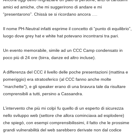
amici ed amiche, che mi suggerirono di andare e mi
“presentarono”. Chissà se si ricordano ancora ….
Il nome PH-Neutral infatti esprime il concetto di “punto di equilibrio”,
luogo dove grey hat e white hat potevano incontrarsi tra pari.
Un evento memorabile, simile ad un CCC Camp condensato in
poco più di 24 ore (birra, danze ed altro incluse).
A differenza del CCC il livello delle poche presentazioni (mattina e
pomeriggio) era stratosferico (al CCC fanno anche molte
“marchette”), e gli speaker erano di una bravura tale da risultare
comprensibili a tutti, persino a Cassandra.
L’intervento che più mi colpì fu quello di un esperto di sicurezza
nello sviluppo web (settore che allora cominciava ad esplodere)
che spiegò, con esempi comprensibilissimi, il fatto che le prossime
grandi vulnerabilità del web sarebbero derivate non dal codice