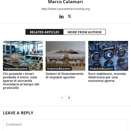
Marco Calamari
http://www.cassandracrossing.org
RELATED ARTICLES
MORE FROM AUTHOR
Imprese&Lavoro
Imprese&Lavoro
Imprese&Lavoro
Chi possiede i binari
Sistemi di finanziamento
Euro stablecoin, moneta
possiede il treno: note
di impianti sportivi
elettronica per una
sparse di sovranità
economia aperta
monetaria al tempo del
protocollo
LEAVE A REPLY