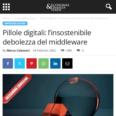
Home
Imprese&Lavoro
Pillole digitali: l’insostenibile debolezza del middleware
IMPRESE&LAVORO
Pillole digitali: l’insostenibile
debolezza del middleware
By
Marco Calamari
-
24 Febbraio 2022
1386
0