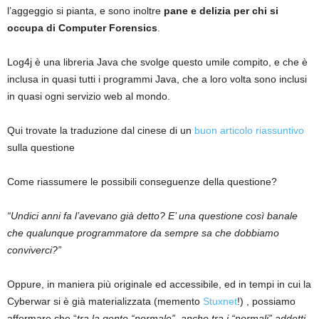
l’aggeggio si pianta, e sono inoltre
pane e delizia per chi si
occupa di Computer Forensics
.
Log4j è una libreria Java che svolge questo umile compito, e che è
inclusa in quasi tutti i programmi Java, che a loro volta sono inclusi
in quasi ogni servizio web al mondo.
Qui trovate la traduzione dal cinese di un
buon articolo riassuntivo
sulla questione
Come riassumere le possibili conseguenze della questione?
“Undici anni fa l’avevano già detto?
E’ una questione così banale
che qualunque programmatore da sempre sa che dobbiamo
conviverci?”
Oppure, in maniera più originale ed accessibile, ed in tempi in cui la
Cyberwar si è già materializzata (memento
Stuxnet
!) , possiamo
affermare che “
tra la gente “normale”, anche tra i “normali” addetti