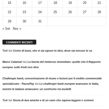
15
16
17
18
19
20
21
22
23
24
25
26
27
28
29
30
31
« Set
Nov »
COMMENTI RECENTI
su
Toti
Conto di base, che vi sia ognun lo dice, dove sia nessun lo sa
su
Marco Calamari
La favola del rimborso immediato: quello che il Rapporto
europeo sulle frodi non dice
Challenger bank, concentrazione di ricavo e lezioni per il credito commerciale
su
specializzato - PausePay
Le challenger bank europee avanzano in Italia,
mentre le italiane arrancano: un confronto tra modelli
su
Toti
Storia di due amiche e di un cane che sapeva leggere e scrivere