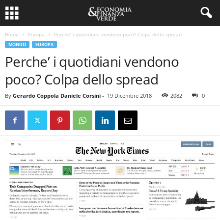
Home
Europa
Perche’ i quotidiani vendono poco? Colpa dello spread
MONDO
EUROPA
Perche’ i quotidiani vendono
poco? Colpa dello spread
By
Gerardo Coppola Daniele Corsini
-
19 Dicembre 2018
2082
0