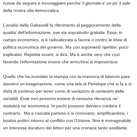
nuove da seguire e incoraggiare perche’ il giornale e’ un po’ il sale
della nostra vita democratica.
L’analisi della Gabanelli fa riferimento al peggioramento della
qualita’ dell’informazione, ove sia soprattutto gratuita. Essa, in
campo economico, si è radicalizzata a favore o contro le linee di
politica economica del governo. Ma con argomenti ripetitivi, poco
esplicativi. Repetita iuvant, si dirà. Ma è anche vero che così
facendo l’informazione invece che arricchirsi si impoverisce.
Quello che ha inondato la stampa con la manovra di bilancio pare
davvero un’esagerazione, come una tela di Penelope che si fa e si
disfa di continuo per tener conto di variazioni di centesimi delle
variabili. Esse non possono essere di nessuna rilevanza ne’
statistica ne’ economica. In pochi possono davvero credere il
contrario. Ma a cascata partono e si rinnovano, amplificandosi, i
boatos politici intorno al conflitto con l’Unione. Non è immaginabile
un interesse duraturo dei lettori per una cronaca tanto assillante.