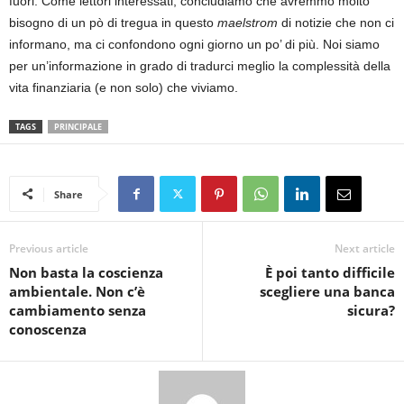
fuori. Come lettori interessati, concludiamo che avremmo molto
bisogno di un pò di tregua in questo
maelstrom
di notizie che non ci
informano, ma ci confondono ogni giorno un po’ di più. Noi siamo
per un’informazione in grado di tradurci meglio la complessità della
vita finanziaria (e non solo) che viviamo.
TAGS
PRINCIPALE
Share
Previous article
Next article
Non basta la coscienza
È poi tanto difficile
ambientale. Non c’è
scegliere una banca
cambiamento senza
sicura?
conoscenza