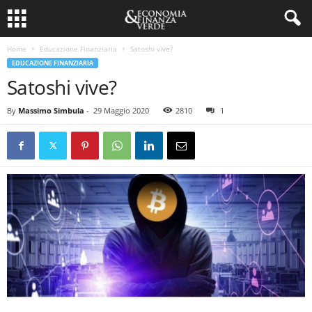
Home
Educazione Finanziaria
Satoshi vive?
EDUCAZIONE FINANZIARIA
Satoshi vive?
By
Massimo Simbula
-
29 Maggio 2020
2810
1