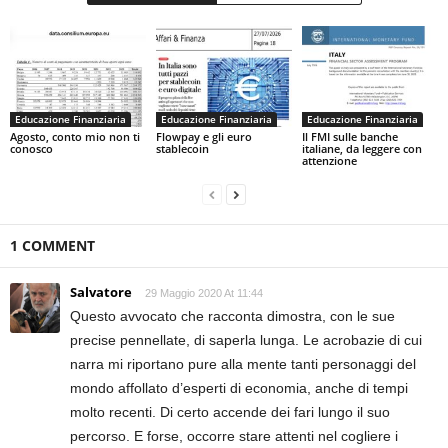
Educazione Finanziaria
Educazione Finanziaria
Educazione Finanziaria
Agosto, conto mio non ti
Flowpay e gli euro
Il FMI sulle banche
conosco
stablecoin
italiane, da leggere con
attenzione
1 COMMENT
Salvatore
29 Maggio 2020 At 11:44
Questo avvocato che racconta dimostra, con le sue
precise pennellate, di saperla lunga. Le acrobazie di cui
narra mi riportano pure alla mente tanti personaggi del
mondo affollato d’esperti di economia, anche di tempi
molto recenti. Di certo accende dei fari lungo il suo
percorso. E forse, occorre stare attenti nel cogliere i