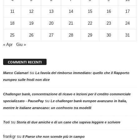
11
12
13
14
15
16
17
18
19
20
21
22
23
24
25
26
27
28
29
30
31
« Apr
Giu »
COMMENTI RECENTI
su
Marco Calamari
La favola del rimborso immediato: quello che il Rapporto
europeo sulle frodi non dice
Challenger bank, concentrazione di ricavo e lezioni per il credito commerciale
su
specializzato - PausePay
Le challenger bank europee avanzano in Italia,
mentre le italiane arrancano: un confronto tra modelli
su
Toti
Storia di due amiche e di un cane che sapeva leggere e scrivere
frankgr
su
Il Paese che non scende più in campo