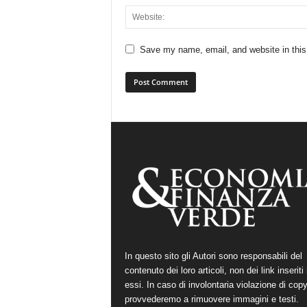
Save my name, email, and website in this
In questo sito gli Autori sono responsabili del
contenuto dei loro articoli, non dei link inseriti 
essi. In caso di involontaria violazione di copy
provvederemo a rimuovere immagini e testi.