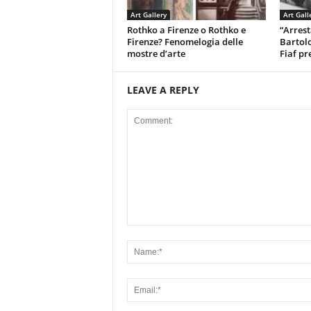
Art Gallery
Art Gall
Rothko a Firenze o Rothko e
“Arrest
Firenze? Fenomelogia delle
Bartolo
mostre d’arte
Fiaf pr
LEAVE A REPLY