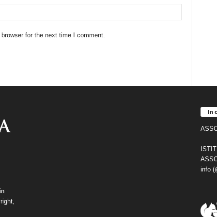
 browser for the next time I comment.
In 
ASSO
ISTI
ASSO
info 
in
right,