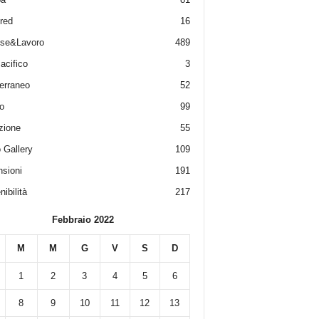
red
16
ese&Lavoro
489
acifico
3
erraneo
52
o
99
zione
55
 Gallery
109
sioni
191
ibilità
217
Febbraio 2022
M
M
G
V
S
D
1
2
3
4
5
6
8
9
10
11
12
13