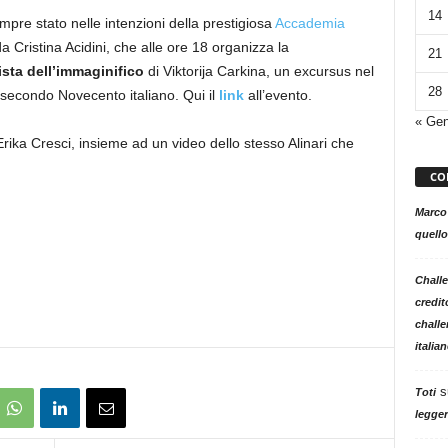
14
pre stato nelle intenzioni della prestigiosa
Accademia
a Cristina Acidini, che alle ore 18 organizza la
21
ista dell’immaginifico
di
Viktorija Carkina,
un excursus nel
28
l secondo Novecento italiano. Qui il
link
all’evento.
« Ge
Erika Cresci, insieme ad un video dello stesso Alinari che
CO
Marco
quello
Challe
credit
challe
italia
s
Toti
legger