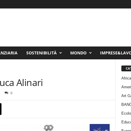
ANZIARIA
SOSTENIBILITÀ
MONDO
IMPRESE&LAV
CA
Afric
Luca Alinari
Amer
0
Art G
BAN
Ecolo
Educa
Euro