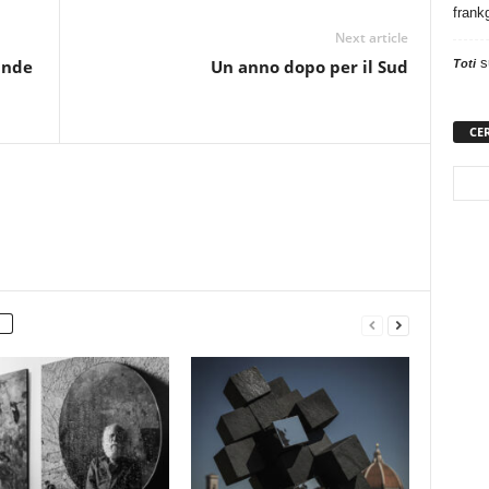
frank
Next article
s
ande
Un anno dopo per il Sud
Toti
CE