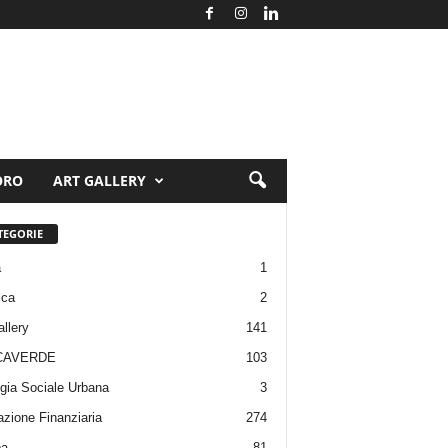
ORO
ART GALLERY
TEGORIE
a
1
ica
2
allery
141
CAVERDE
103
gia Sociale Urbana
3
zione Finanziaria
274
pa
81