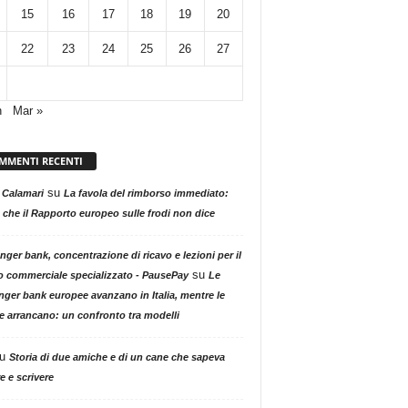
15
16
17
18
19
20
22
23
24
25
26
27
n
Mar »
MMENTI RECENTI
su
 Calamari
La favola del rimborso immediato:
 che il Rapporto europeo sulle frodi non dice
nger bank, concentrazione di ricavo e lezioni per il
su
o commerciale specializzato - PausePay
Le
nger bank europee avanzano in Italia, mentre le
ne arrancano: un confronto tra modelli
u
Storia di due amiche e di un cane che sapeva
e e scrivere