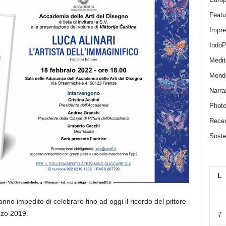
Featu
Impr
IndoP
Medit
Mond
Narra
Photo
Recen
Sosten
L
no impedito di celebrare fino ad oggi il ricordo del pittore
rzo 2019.
7