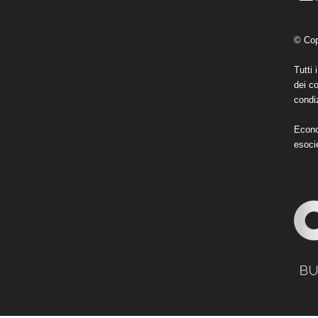
© Cop
Tutti 
dei co
condiz
Econo
esoci