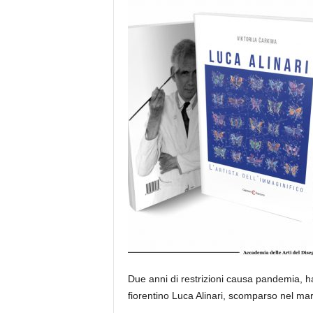
e
Due anni di restrizioni causa pandemia, han
fiorentino Luca Alinari, scomparso nel ma