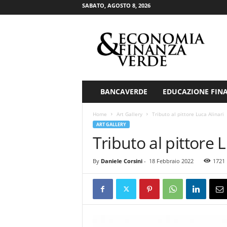
SABATO, AGOSTO 8, 2026
E
c
o
n
o
m
i
BANCAVERDE
EDUCAZIONE FIN
a
&
Home
Art Gallery
Tributo al pittore Luca Alinari
F
ART GALLERY
i
Tributo al pittore 
n
a
By
Daniele Corsini
-
18 Febbraio 2022
1721
n
z
a
V
e
r
d