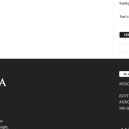
frank
s
Toti
CE
In 
ASSO
ISTI
ASSO
info 
in
right,