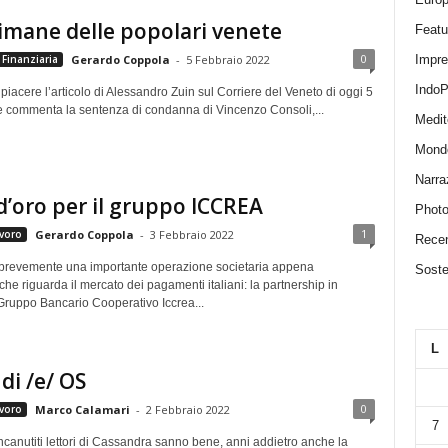
imane delle popolari venete
Featu
0
Finanziaria
Impr
Gerardo Coppola
-
5 Febbraio 2022
IndoP
piacere l’articolo di Alessandro Zuin sul Corriere del Veneto di oggi 5
e commenta la sentenza di condanna di Vincenzo Consoli,...
Medit
Mond
Narra
d’oro per il gruppo ICCREA
Photo
1
voro
Gerardo Coppola
-
3 Febbraio 2022
Recen
revemente una importante operazione societaria appena
Sosten
he riguarda il mercato dei pagamenti italiani: la partnership in
Gruppo Bancario Cooperativo Iccrea...
L
 di /e/ OS
0
voro
Marco Calamari
-
2 Febbraio 2022
7
canutiti lettori di Cassandra sanno bene, anni addietro anche la