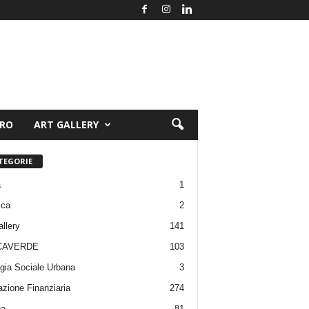
ORO
ART GALLERY
TEGORIE
a
1
ica
2
allery
141
CAVERDE
103
gia Sociale Urbana
3
zione Finanziaria
274
pa
81