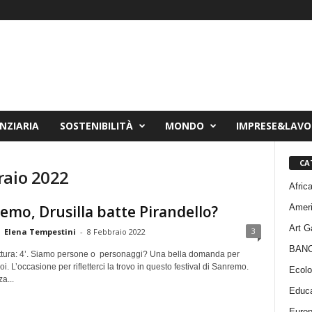
NZIARIA
SOSTENIBILITÀ
MONDO
IMPRESE&LAV
CA
raio 2022
Afric
Amer
emo, Drusilla batte Pirandello?
Art G
3
Elena Tempestini
-
8 Febbraio 2022
BAN
ttura: 4’. Siamo persone o personaggi? Una bella domanda per
i. L’occasione per rifletterci la trovo in questo festival di Sanremo.
Ecolo
a...
Educa
Euro