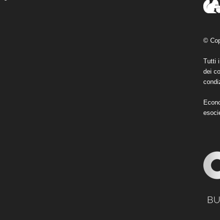
© Cop
Tutti 
dei co
condiz
Econo
esoci