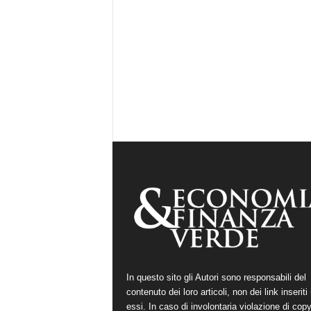
In questo sito gli Autori sono responsabili del
contenuto dei loro articoli, non dei link inseriti 
essi. In caso di involontaria violazione di copy