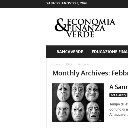
SABATO, AGOSTO 8, 2026
E
c
o
n
o
m
i
BANCAVERDE
EDUCAZIONE FINA
a
&
Home
2022
Febbraio
F
Monthly Archives: Febb
i
n
A Sanr
a
n
Art Gallery
z
a
Tempo di le
V
ognuno di no
All’apparenz
e
r
d