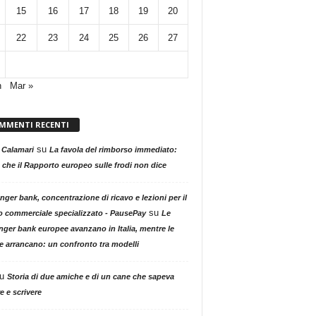
15
16
17
18
19
20
22
23
24
25
26
27
n
Mar »
MMENTI RECENTI
su
 Calamari
La favola del rimborso immediato:
 che il Rapporto europeo sulle frodi non dice
nger bank, concentrazione di ricavo e lezioni per il
su
o commerciale specializzato - PausePay
Le
nger bank europee avanzano in Italia, mentre le
ne arrancano: un confronto tra modelli
u
Storia di due amiche e di un cane che sapeva
e e scrivere