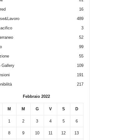
red
16
ese&Lavoro
489
acifico
3
erraneo
52
o
99
zione
55
 Gallery
109
sioni
191
ibilità
217
Febbraio 2022
M
M
G
V
S
D
1
2
3
4
5
6
8
9
10
11
12
13