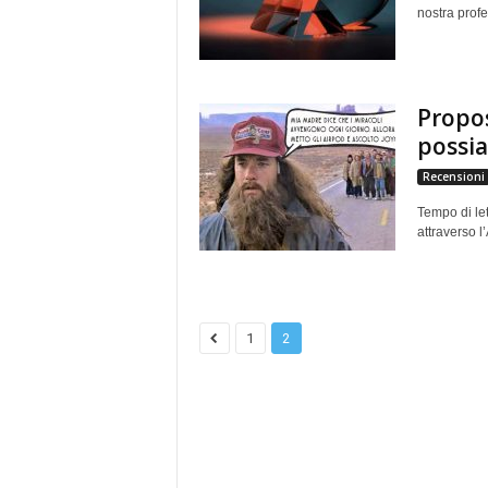
nostra profe
Propos
possia
Recensioni
Tempo di let
attraverso 
1
2