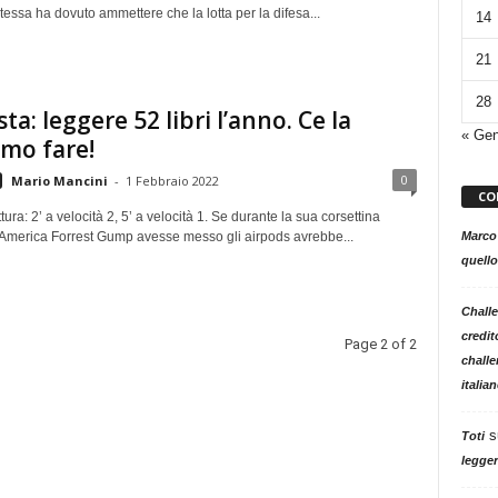
tessa ha dovuto ammettere che la lotta per la difesa...
14
21
28
ta: leggere 52 libri l’anno. Ce la
« Ge
mo fare!
0
Mario Mancini
-
1 Febbraio 2022
CO
tura: 2’ a velocità 2, 5’ a velocità 1. Se durante la sua corsettina
l’America Forrest Gump avesse messo gli airpods avrebbe...
Marco
quello
Challe
credit
Page 2 of 2
challe
italia
s
Toti
legger