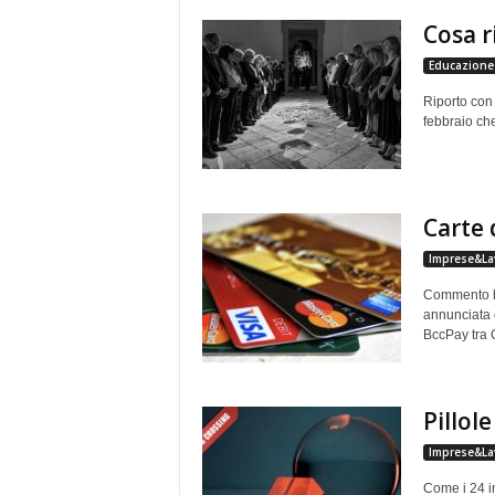
e
Cosa r
Educazione 
Riporto con 
febbraio ch
Carte 
Imprese&La
Commento b
annunciata c
BccPay tra 
Pillole
Imprese&La
Come i 24 in