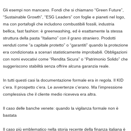
Gli esempi non mancano. Fondi che si chiamano “Green Future”,
“Sustainable Growth”, “ESG Leaders” con foglie e pianeti nel logo,
ma con portafogli che includono combustibili fossili, industria
bellica, fast fashion: è greenwashing, ed è esattamente la stessa
struttura della pasta “Italiamo” con il grano straniero. Prodotti
venduti come “a capitale protetto” o “garantiti” quando la protezione
era condizionata a scenari statisticamente improbabili. Obbligazioni
con nomi evocativi come “Rendita Sicura” o “Patrimonio Solido” che
suggeriscono stabilità senza offrire alcuna garanzia reale.
In tutti questi casi la documentazione formale era in regola. Il KID
c’era. Il prospetto c’era. Le avvertenze c’erano. Ma l’impressione
complessiva che il cliente medio riceveva era altra.
Il caso delle banche venete: quando la vigilanza formale non è
bastata
Il caso più emblematico nella storia recente della finanza italiana è