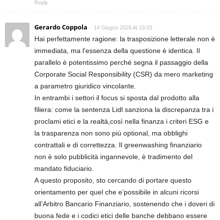
Reply
Gerardo Coppola
14 Giugno 2026 At 19:03
Hai perfettamente ragione: la trasposizione letterale non è
immediata, ma l’essenza della questione è identica. Il
parallelo è potentissimo perché segna il passaggio della
Corporate Social Responsibility (CSR) da mero marketing
a parametro giuridico vincolante.
In entrambi i settori il focus si sposta dal prodotto alla
filiera: come la sentenza Lidl sanziona la discrepanza tra i
proclami etici e la realtà,così nella finanza i criteri ESG e
la trasparenza non sono più optional, ma obblighi
contrattali e di correttezza. Il greenwashing finanziario
non è solo pubblicità ingannevole, è tradimento del
mandato fiduciario.
A questo proposito, sto cercando di portare questo
orientamento per quel che e’possibile in alcuni ricorsi
all’Arbitro Bancario Finanziario, sostenendo che i doveri di
buona fede e i codici etici delle banche debbano essere