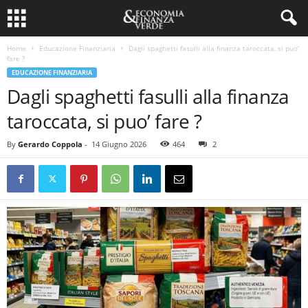
Home
Educazione Finanziaria
Dagli spaghetti fasulli alla finanza taroccata, si puo’
fare ?
EDUCAZIONE FINANZIARIA
Dagli spaghetti fasulli alla finanza
taroccata, si puo’ fare ?
By
Gerardo Coppola
-
14 Giugno 2026
464
2