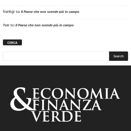
frankgr
su
Il Paese che non scende più in campo
su
Toti
Il Paese che non scende più in campo
CERCA