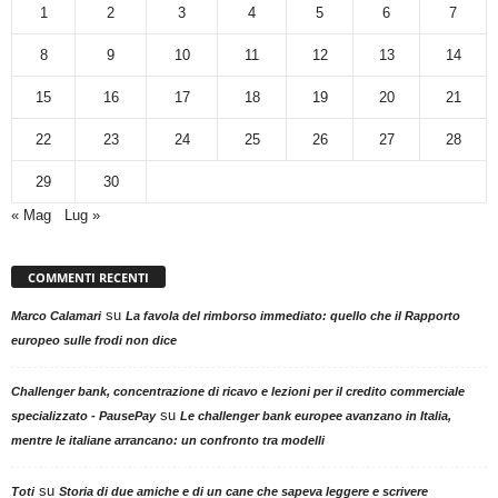
1
2
3
4
5
6
7
8
9
10
11
12
13
14
15
16
17
18
19
20
21
22
23
24
25
26
27
28
29
30
« Mag
Lug »
COMMENTI RECENTI
su
Marco Calamari
La favola del rimborso immediato: quello che il Rapporto
europeo sulle frodi non dice
Challenger bank, concentrazione di ricavo e lezioni per il credito commerciale
su
specializzato - PausePay
Le challenger bank europee avanzano in Italia,
mentre le italiane arrancano: un confronto tra modelli
su
Toti
Storia di due amiche e di un cane che sapeva leggere e scrivere