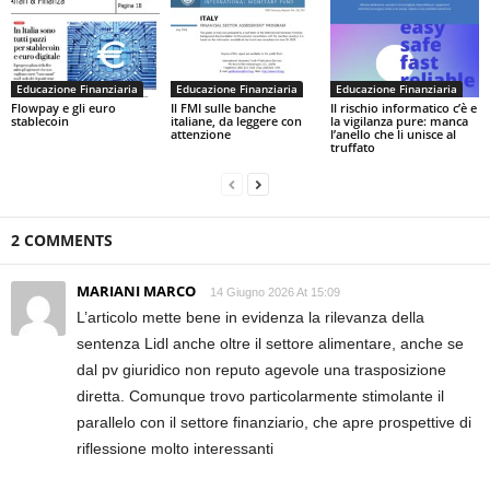
Educazione Finanziaria
Educazione Finanziaria
Educazione Finanziaria
Flowpay e gli euro
Il FMI sulle banche
Il rischio informatico c’è e
stablecoin
italiane, da leggere con
la vigilanza pure: manca
attenzione
l’anello che li unisce al
truffato
2 COMMENTS
MARIANI MARCO
14 Giugno 2026 At 15:09
L’articolo mette bene in evidenza la rilevanza della
sentenza Lidl anche oltre il settore alimentare, anche se
dal pv giuridico non reputo agevole una trasposizione
diretta. Comunque trovo particolarmente stimolante il
parallelo con il settore finanziario, che apre prospettive di
riflessione molto interessanti