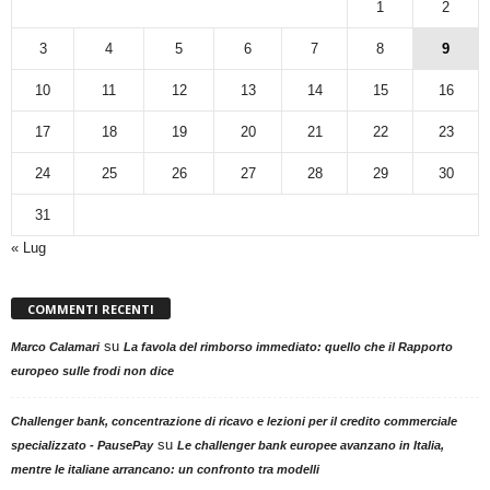
1
2
3
4
5
6
7
8
9
10
11
12
13
14
15
16
17
18
19
20
21
22
23
24
25
26
27
28
29
30
31
« Lug
COMMENTI RECENTI
su
Marco Calamari
La favola del rimborso immediato: quello che il Rapporto
europeo sulle frodi non dice
Challenger bank, concentrazione di ricavo e lezioni per il credito commerciale
su
specializzato - PausePay
Le challenger bank europee avanzano in Italia,
mentre le italiane arrancano: un confronto tra modelli