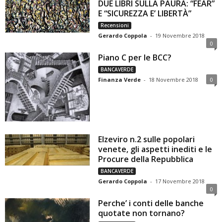
DUE LIBRI SULLA PAURA: “FEAR”
E “SICUREZZA E’ LIBERTÀ”
Recensioni
Gerardo Coppola
-
19 Novembre 2018
0
Piano C per le BCC?
BANCAVERDE
Finanza Verde
-
18 Novembre 2018
0
Elzeviro n.2 sulle popolari
venete, gli aspetti inediti e le
Procure della Repubblica
BANCAVERDE
Gerardo Coppola
-
17 Novembre 2018
0
Perche’ i conti delle banche
quotate non tornano?